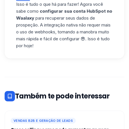
maneiras de
importar leads
para Waalaxy.
Waalaxy:
Isso é tudo o que há para fazer! Agora você
Etiquetas do potencial cliente no
sabe como
configurar sua conta HubSpot no
Waalaxy,
Waalaxy
para recuperar seus dados de
Lista de potenciais clientes (Waalaxy) em
prospeção. A integração nativa não requer mais
que o potencial cliente está incluído.
o uso de webhooks, tornando a manobra muito
mais rápida e fácil de configurar 😎. Isso é tudo
por hoje!
Também te pode interessar
VENDAS B2B E GERAÇÃO DE LEADS