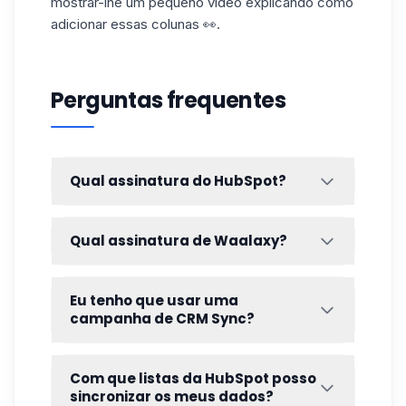
mostrar-lhe um pequeno
vídeo
explicando como
adicionar essas colunas 👀.
Perguntas frequentes
Qual assinatura do HubSpot?
Para sincronizar seu
HubSpot CRM
com
Waalaxy, você precisa de uma conta
Qual assinatura de Waalaxy?
HubSpot
, gratuita ou paga.
O recurso
CRM Sync
requer uma
assinatura
Waalaxy
Pro, Advanced ou Business.
Eu tenho que usar uma
campanha de CRM Sync?
Não, e na verdade não há nenhum ponto.
Suas perspectivas serão definidas de
Com que listas da HubSpot posso
acordo com os critérios selecionados nas
sincronizar os meus dados?