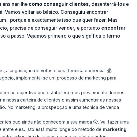
s ensinar-lhe
como conseguir clientes
, desenterrá-los e
lá!
Vamos voltar ao básico. Conseguiu encontrar
um , porque é exactamente isso que quer fazer. Mas
cio, precisa de conseguir vender, e portanto
encontrar
so a passo. Vejamos primeiro o que significa o termo
is, a angariação de votos é uma técnica
comercial
💰.
 negócio, implementa-se um processo de marketing para
ondem ao objectivo que estabelecemos previamente. Iremos
 a nossa carteira de clientes e assim aumentar as nossas
ão. No marketing, a prospecção é uma técnica de venda
clientes que ainda não conhecem a sua marca 🤫. Vai fazer uma
e entre eles. Isto está muito longe do método de
marketing
outro artigo. Há dois tipos de angariação de votos: