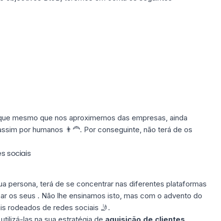
 que mesmo que nos aproximemos das empresas, ainda
ssim por humanos 👨🦰. Por conseguinte, não terá de os
es sociais
a persona, terá de se concentrar nas diferentes plataformas
zar os seus . Não lhe ensinamos isto, mas com o advento do
is rodeados de redes sociais 🤳.
tilizá-las na sua estratégia de
aquisição de clientes
.