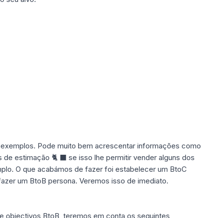
ns exemplos. Pode muito bem acrescentar informações como
is de estimação 🐈 ⬛ se isso lhe permitir vender alguns dos
mplo. O que acabámos de fazer foi estabelecer um BtoC
fazer um BtoB persona. Veremos isso de imediato.
de
objectivos BtoB
, teremos em conta os seguintes