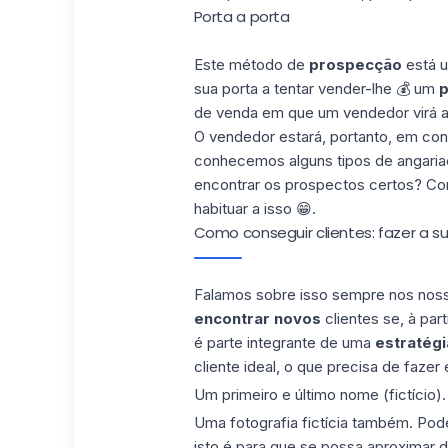
Porta a porta
Este método de
prospecção
está u
sua porta a tentar vender-lhe 💰 um
p
de venda em que um vendedor virá a
O vendedor estará, portanto, em co
conhecemos alguns tipos de angariaç
encontrar os prospectos certos? C
habituar a isso 😁.
Como conseguir clientes: fazer a s
Falamos sobre isso sempre nos noss
encontrar novos
clientes se, à pa
é parte integrante de uma
estratégi
cliente ideal, o que precisa de fazer
Um primeiro e último nome (fictício). 
Uma fotografia fictícia também. Po
isto é para que se possa aproximar d