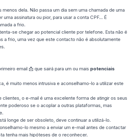
 menos dela. Não passa um dia sem uma chamada de uma
 uma assinatura ou pior, para usar a conta CPF... É
mada a frio.
 tenta-se chegar ao
potencial cliente
por telefone. Esta não é
s a frio, uma vez que este contacto não é absolutamente
es.
imeiro email 📩 que sairá para um ou mais
potenciais
a, é muito menos intrusiva e aconselhamo-lo a utilizar este
e clientes, o
e-mail
é uma excelente forma de atingir os seus
ente poderoso se o acoplar a outras plataformas, mas
e.
tá longe de ser obsoleto, deve continuar a utilizá-lo.
onselhamo-lo mesmo a enviar um e-mail antes de contactar
ta tenha mais hipóteses de o reconhecer.