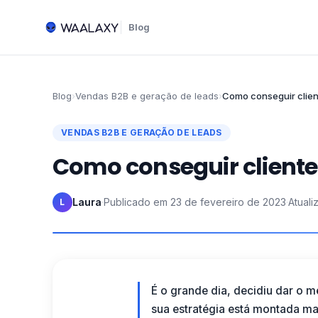
Blog
Blog
›
Vendas B2B e geração de leads
›
Como conseguir clien
VENDAS B2B E GERAÇÃO DE LEADS
Como conseguir cliente
Laura
·
Publicado em
23 de fevereiro de 2023
·
Atual
L
É o grande dia, decidiu dar o m
sua estratégia está montada m