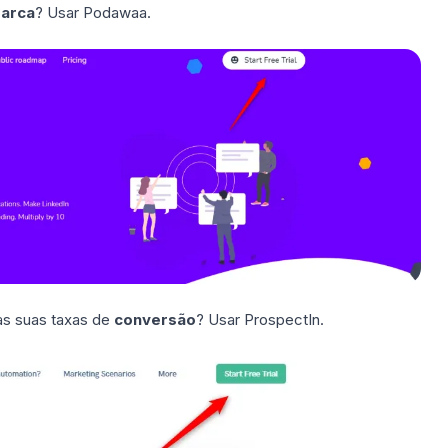
marca
? Usar
Podawaa.
as suas taxas de
conversão
? Usar
ProspectIn
.