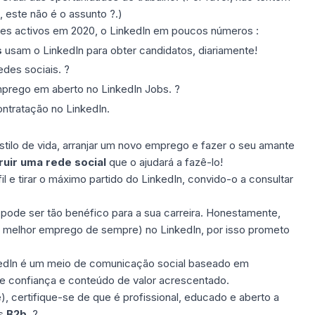
 este não é o assunto ?.)
res activos em 2020, o LinkedIn em poucos números :
s
usam o LinkedIn para obter candidatos, diariamente!
edes sociais. ?
mprego em aberto no LinkedIn Jobs. ?
ntratação no LinkedIn.
stilo de vida, arranjar um novo emprego e fazer o seu amante
ruir uma rede social
que o ajudará a fazê-lo!
il
e
tirar o máximo partido do LinkedIn
, convido-o a consultar
 pode ser tão benéfico para a sua carreira. Honestamente,
 melhor emprego de sempre) no LinkedIn, por isso prometo
edIn é um meio de comunicação social baseado em
e confiança e conteúdo de valor acrescentado.
), certifique-se de que é profissional, educado e aberto a
is
B2b
. ?