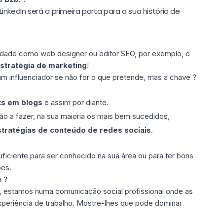
nkedIn será a primeira porta para a sua história de
vidade como web designer ou editor SEO, por exemplo, o
stratégia de marketing
!
 um influenciador se não for o que pretende, mas a chave ?
ts em blogs
e assim por diante.
ão a fazer, na sua maioria os mais bem sucedidos,
tratégias de conteúdo de redes sociais
.
ficiente para ser conhecido na sua área ou para ter bons
ões.
n ?
r, estamos numa comunicação social profissional onde as
eriência de trabalho. Mostre-lhes que pode dominar