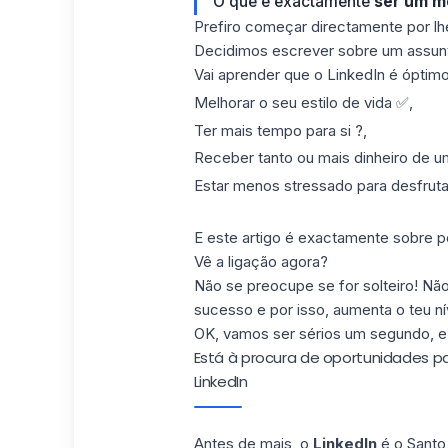
O que é exactamente
ser um m
Prefiro começar directamente por lhe
Decidimos escrever sobre um assunto
Vai aprender que o LinkedIn é óptimo
Melhorar o seu estilo de vida ✅,
Ter mais tempo para si ?,
Receber tanto ou mais dinheiro de um
Estar menos stressado para desfrut
E este artigo é exactamente sobre p
Vê a ligação agora?
Não se preocupe se for solteiro! Não 
sucesso e por isso, aumenta o teu n
OK, vamos ser sérios um segundo, 
Está à procura de oportunidades pa
LinkedIn
Antes de mais, o
LinkedIn
é o Santo 