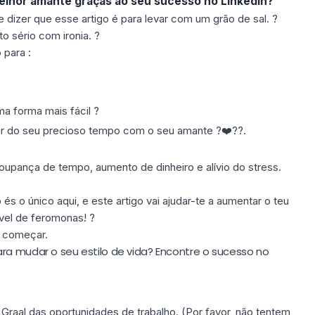
elhor amante graças ao seu sucesso no LinkedIn?
 dizer que esse artigo é para levar com um grão de sal. ?
 sério com ironia. ?
 para :
a forma mais fácil ?
ar do seu precioso tempo com o seu amante ?❤️??.
oupança de tempo, aumento de dinheiro e alívio do stress.
és o único aqui, e este artigo vai ajudar-te a aumentar o teu
ível de feromonas! ?
e começar.
ra mudar o seu estilo de vida? Encontre o sucesso no
Graal das oportunidades de trabalho. (Por favor, não tentem