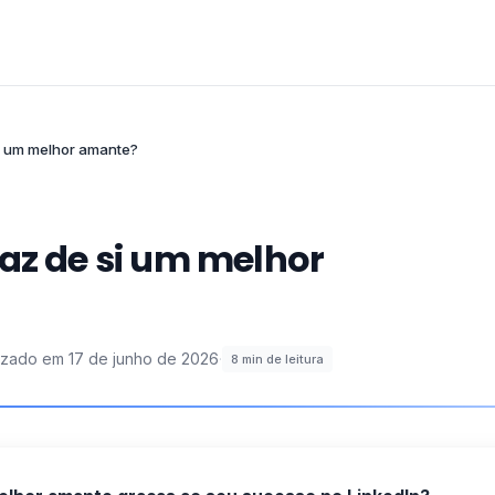
si um melhor amante?
faz de si um melhor
lizado em
17 de junho de 2026
·
8
min de leitura