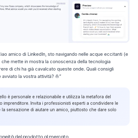
iao amico di LinkedIn, sto navigando nelle acque eccitanti (e
, che mette in mostra la conoscenza della tecnologia
rere di chi ha già cavalcato queste onde. Quali consigli
vviato la vostra attività? ⛵️”
o è personale e relazionabile e utilizza la metafora del
o imprenditore. Invita i professionisti esperti a condividere le
e la sensazione di aiutare un amico, piuttosto che dare solo
'idoneità del prodotto al mercato