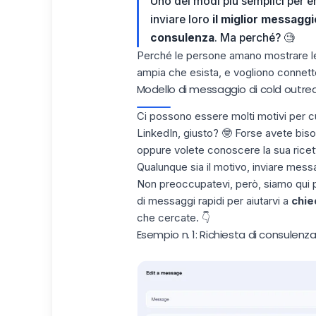
Uno dei modi più semplici per ent
inviare loro
il miglior messagg
consulenza
. Ma perché? 🧐
Perché le persone amano mostrare le
ampia che esista, e vogliono connette
Modello di messaggio di cold outrea
Ci possono essere molti motivi per cu
LinkedIn, giusto? 🤓 Forse avete bis
oppure volete conoscere la sua ricett
Qualunque sia il motivo, inviare mess
Non preoccupatevi, però, siamo qui per
di messaggi rapidi per aiutarvi a
chie
che cercate. 👇
Esempio n. 1: Richiesta di consulenz