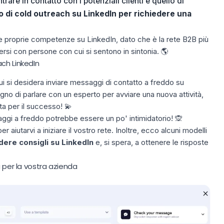
rare in contatto con i potenziali clienti è quello di
io di cold outreach su LinkedIn per richiedere una
 proprie competenze su LinkedIn, dato che è la rete B2B più
rsi con persone con cui si sentono in sintonia. 🌎
ch LinkedIn​
i si desidera inviare messaggi di contatto a freddo su
ogno di parlare con un esperto per
avviare una nuova attività
,
a per il successo! 💫
aggi a freddo potrebbe essere un po' intimidatorio! 🙊
 aiutarvi a iniziare il vostro
rete
. Inoltre, ecco alcuni modelli
dere consigli su LinkedIn
e, si spera, a ottenere le risposte
a per la vostra azienda