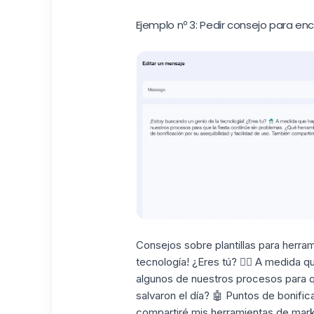
Ejemplo nº 3: Pedir consejo para e
Consejos sobre plantillas para herra
tecnología! ¿Eres tú? 🧙‍♂️ A medida
algunos de nuestros procesos para qu
salvaron el día? 🤖 Puntos de bonific
compartiré mis herramientas de marke