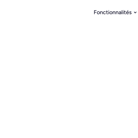
Fonctionnalités
Comment un B
généré un pip
4 mois
Samy a bâti une machine de prospect