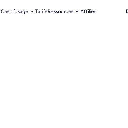
Cas d’usage
Tarifs
Ressources
Affiliés
izDev solo a 
eline de 260k$ en 
ion ultra-ciblée sur LinkedIn avec Waalaxy 