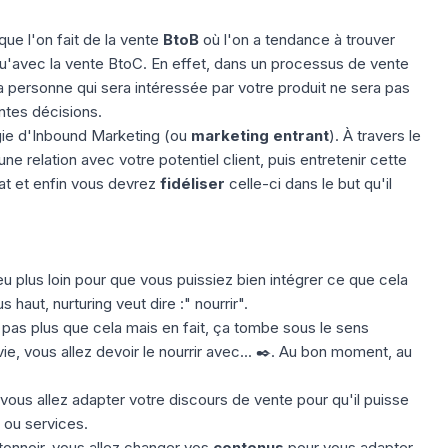
que l'on fait de la vente
BtoB
où l'on a tendance à trouver
qu'avec la vente BtoC. En effet, dans un processus de vente
a personne qui sera intéressée par votre produit ne sera pas
ntes décisions.
gie d'Inbound Marketing (ou
marketing
entrant
). À travers le
une relation avec votre potentiel client, puis entretenir cette
hat et enfin vous devrez
fidéliser
celle-ci dans le but qu'il
eu plus loin pour que vous puissiez bien intégrer ce que cela
haut, nurturing veut dire :" nourrir".
 pas plus que cela mais en fait, ça tombe sous le sens
ie, vous allez devoir le nourrir avec... ✒️. Au bon moment, au
 vous allez adapter votre discours de vente pour qu'il puisse
s ou services.
entonnoir, vous allez changer vos
contenus
pour vous adapter