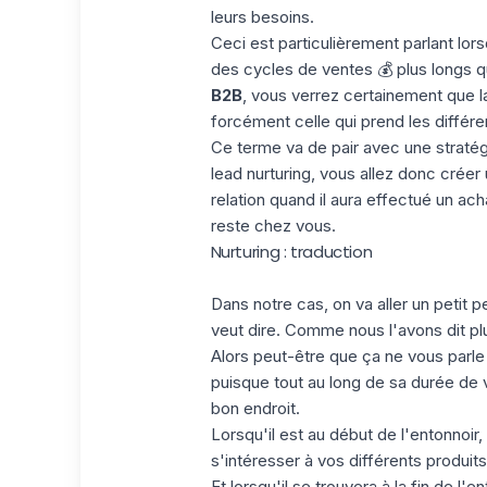
leurs besoins.
Ceci est particulièrement parlant lors
des cycles de
ventes
💰 plus longs 
B2B
, vous verrez certainement que l
forcément celle qui prend les différe
Ce terme va de pair avec une straté
lead nurturing, vous allez donc créer 
relation quand il aura effectué un ac
reste chez vous.
Nurturing : traduction
Dans notre cas, on va aller un petit p
veut dire. Comme nous l'avons dit plus 
Alors peut-être que ça ne vous parle
puisque tout au long de sa durée de v
bon endroit.
Lorsqu'il est au début de l'entonnoir,
s'intéresser à vos différents produit
Et lorsqu'il se trouvera à la fin de l'