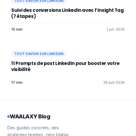
TOUT SAVOIR SUR LINKEDIN
Hootsuite peuvent offrir des insights
Suivi des conversions LinkedIn avec l’Insight Tag
détaillés sur le comportement de votre
(7 étapes)
audience. 😇
Voilà, vous savez tout sur le
Dwell Time
! ⌛️
15 min
1 juil. 2026
TOUT SAVOIR SUR LINKEDIN
11 Prompts de post LinkedIn pour booster votre
visibilité
17 min
26 juin 2026
WAALAXY Blog
Des guides concrets, des
stratégies testées, zéro blabla