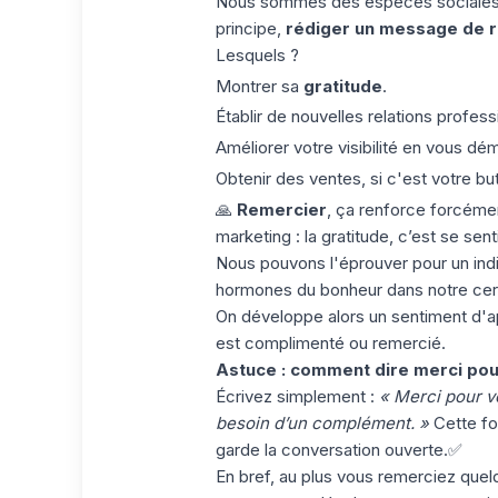
Nous sommes des espèces sociales qui
principe,
rédiger un message de 
Lesquels ?
Montrer sa
gratitude
.
Établir de nouvelles relations profess
Améliorer votre visibilité en vous dé
Obtenir des ventes, si c'est votre but
🙏
Remercier
, ça renforce forcémen
marketing
: la gratitude, c’est se sen
Nous pouvons l'éprouver pour un indi
hormones du bonheur dans notre cerve
On développe alors un
sentiment d'a
est complimenté ou remercié.
Astuce : comment dire merci pou
Écrivez simplement :
« Merci pour vo
besoin d’un complément. »
Cette fo
garde la conversation ouverte.✅
En bref, au plus vous remerciez quel