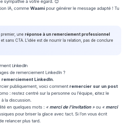
e sympathie à votre égard. 😊
ction IA, comme
Waami
pour générer le message adapté ! Tu
 premier, une
réponse à un remerciement professionnel
et sans CTA. L’idée est de nourrir la relation, pas de conclure
ment LinkedIn
ges de remerciement LinkedIn ?
e
remerciement LinkedIn
.
ercier publiquement, voici comment
remercier sur un post
omo :
restez centré sur la personne
ou l’équipe,
c
itez le
 à la discussion
.
alité en quelques mots :
«
merci de l’invitation
»
ou
«
merci
siques pour briser la glace avec tact. Si l’on vous écrit
 relancer plus tard.