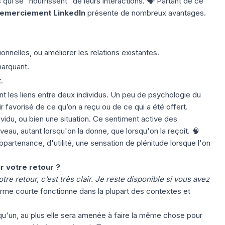
 se "nourrissent" de leurs interactions. 🗣️ Partant de ce
remerciement LinkedIn
présente de nombreux avantages.
ionnelles, ou améliorer les relations existantes.
marquant.
.
t les liens entre deux individus. Un peu de
psychologie du
tir favorisé de ce qu’on a reçu ou de ce qui a été offert.
vidu, ou bien une situation. Ce sentiment active des
au, autant lorsqu'on la donne, que lorsqu'on la reçoit. 🧠
ppartenance,
d'utilité, une sensation de plénitude lorsque l'on
r votre retour ?
tre retour, c’est très clair. Je reste disponible si vous avez
rme courte fonctionne dans la plupart des contextes et
qu'un, au plus elle sera amenée à faire la même chose pour