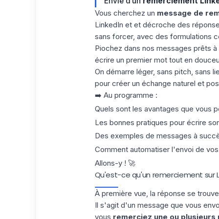
Envie d’un
remerciement Link
Vous cherchez un
message de rem
LinkedIn et et décroche des réponse
sans forcer, avec des formulations c
Piochez dans nos messages prêts à co
écrire un premier mot tout en douceu
On démarre léger, sans pitch, sans li
pour créer un échange naturel et pose
➡️ Au programme :
Quels sont les avantages que vous p
Les bonnes pratiques pour écrire so
Des exemples de messages à succès 
Comment automatiser l'envoi de vo
Allons-y ! 🚀
Qu'est-ce qu'un remerciement sur L
À première vue, la réponse se trouve
Il s'agit d'un message que vous env
vous
remerciez une ou plusieurs