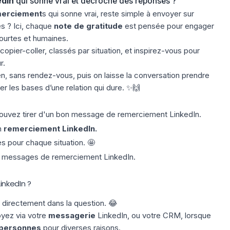
edIn
qui sonne vrai et décroche des réponses ?
erciement
s qui sonne vrai, reste simple à envoyer sur
s ? Ici, chaque
note de gratitude
est pensée pour engager
ourtes et humaines.
pier-coller, classés par situation, et inspirez-vous pour
r.
en, sans rendez-vous, puis on laisse la conversation prendre
r les bases d’une relation qui dure. ✨🙌
ouvez tirer d'un bon message de remerciement LinkedIn.
n
remerciement LinkedIn.
pour chaque situation. 🤩
s messages de remerciement LinkedIn.
inkedIn ?
 directement dans la question. 😂
oyez via votre
messagerie
LinkedIn, ou votre
CRM
, lorsque
 personnes
pour diverses raisons.