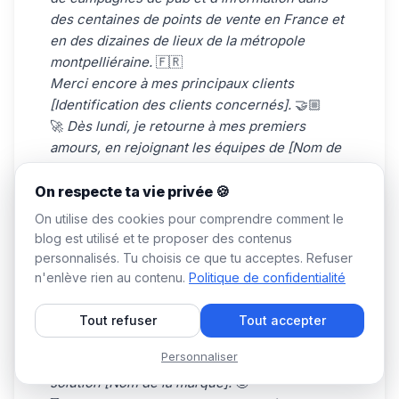
des centaines de points de vente en France et
en des dizaines de lieux de la métropole
montpelliéraine.
🇫🇷
Merci encore à mes principaux clients
[Identification des clients concernés].
🤝🏼
🚀
Dès lundi, je retourne à mes premiers
amours, en rejoignant les équipes de [Nom de
l'entreprise] en tant que
[Titre du poste]
.
✨
Je participerai au
référencement
et à
On respecte ta vie privée 🍪
l’alimentation du blog, de divers articles/sujets,
On utilise des cookies pour comprendre comment le
autour
[Ajout de détails sous forme de liste].
blog est utilisé et te proposer des contenus
Merci encore à
[Identification de la ou les
personnalisés. Tu choisis ce que tu acceptes. Refuser
personnes concernées]
… ainsi qu’à toute la
n'enlève rien au contenu.
Politique de confidentialité
team acquisition pour leur accueil et leur
confiance.
🫶🏼
Tout refuser
Tout accepter
J’ai hâte de pouvoir délivrer de la valeur aux
Personnaliser
lecteurs du blog ainsi qu’aux utilisateurs de la
solution [Nom de la marque].
🤩