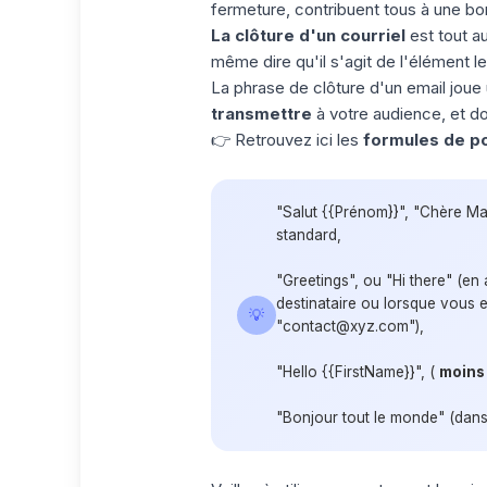
fermeture, contribuent tous à une 
La clôture d'un courriel
est tout a
même dire qu'il s'agit de l'élément le p
La phrase de clôture d'un email jou
transmettre
à votre audience, et do
👉 Retrouvez ici les
formules de po
"Salut {{Prénom}}", "Chère Ma
standard,
"Greetings", ou "Hi there" (en
destinataire ou lorsque vous
💡
"contact@xyz.com"),
"Hello {{FirstName}}", (
moins
"Bonjour tout le monde" (dans l