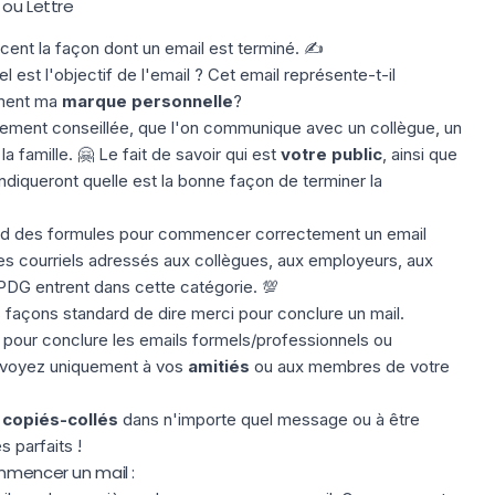
 ou Lettre
encent la façon dont un email est terminé. ✍️
l est l'objectif de l'email ? Cet email représente-t-il
ement ma
marque personnelle
?
alement conseillée, que l'on communique avec un collègue, un
 famille. 🤗 Le fait de savoir qui est
votre public
, ainsi que
ndiqueront quelle est la bonne façon de terminer la
bord des formules pour commencer correctement un email
Les courriels adressés aux collègues, aux employeurs, aux
PDG entrent dans cette catégorie. 💯
 façons standard de dire merci pour conclure un mail.
s pour conclure les emails formels/professionnels ou
voyez uniquement à vos
amitiés
ou aux membres de votre
 copiés-collés
dans n'importe quel message ou à être
 parfaits !
mmencer un mail :