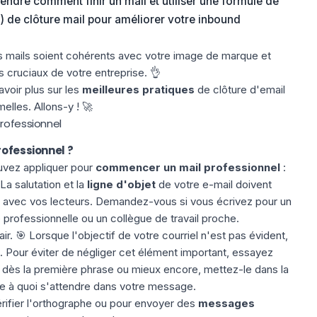
rendre comment finir un mail et utiliser une formule de
) de clôture mail pour améliorer votre inbound
vos mails soient cohérents avec votre image de marque et
s cruciaux de votre entreprise. 👌
savoir plus sur les
meilleures pratiques
de clôture d'email
elles. Allons-y ! 🚀
rofessionnel
fessionnel ?
uvez appliquer pour
commencer un mail professionnel
:
a salutation et la
ligne d'objet
de votre e-mail doivent
ez avec vos lecteurs. Demandez-vous si vous écrivez pour un
 professionnelle ou un collègue de travail proche.
air. 🎯 Lorsque l'objectif de votre courriel n'est pas évident,
é. Pour éviter de négliger cet élément important, essayez
dès la première phrase ou mieux encore, mettez-le dans la
che à quoi s'attendre dans votre message.
vérifier l'orthographe ou pour envoyer des
messages