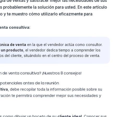
gia de ventas y satisfacer mejor las necesidades de sus
s probablemente la solución para usted. En este artículo
do y te muestro cómo utilizarlo eficazmente para
nta consultiva
:
cnica de venta
en la que el vendedor actúa como consultor.
 un producto
, el vendedor dedica tiempo a comprender los
s del cliente, situándolo en el centro del proceso de venta.
de venta consultiva? ¡Nuestros 8 consejos!
s potenciales antes de la reunión
tiva
, debe recopilar toda la información posible sobre su
aración te permitirá comprender mejor sus necesidades y
 es como dibujar un boceto de su
cliente ideal
. Conocer sus