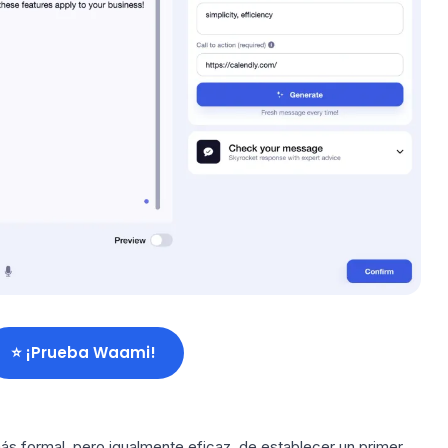
⭐️ ¡Prueba Waami!
ás formal, pero igualmente eficaz, de establecer un primer