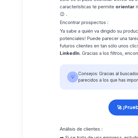
características te permite
orientar
m
😉 .
Encontrar prospectos :
Ya sabe a quién va dirigido su produ
potenciales! Puede parecer una tar
futuros clientes en tan sólo unos cli
LinkedIn
. Gracias a los filtros, enco
Consejos: Gracias al buscador
💡
parecidos a los que has impo
🚀 ¡Prue
Análisis de clientes :
➡️ Si se trata de una empresa, estud