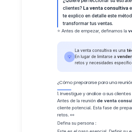
¿Quiere perfeccionar su estrate
clientes?
La venta consultiva
e
te explico en detalle este méto
transformar tus ventas.
⭐️ Antes de empezar, definamos la
ve
La venta consultiva es una
té
💡
En lugar de limitarse a
vender
retos y necesidades específico
¿Cómo prepararse para una reunión 
1. Investigue y analice a sus cliente
Antes de la reunión
de venta consul
cliente potencial. Esta fase de prep
retos. 👀
Defina su persona :
Este es el paso esencial. Definir su