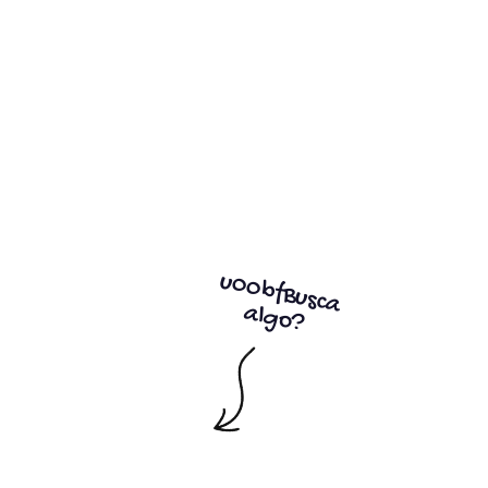
u00bfBusca
algo?