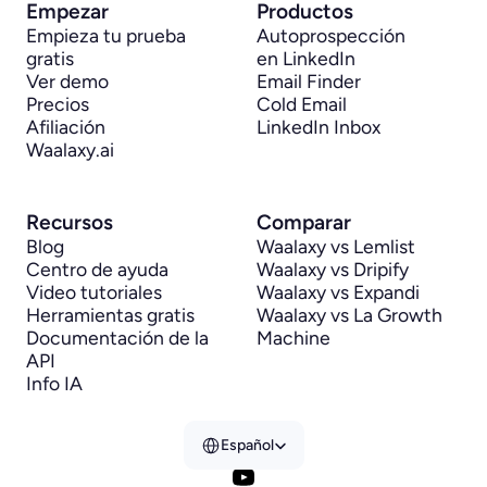
Empezar
Productos
Empieza tu prueba 
Autoprospección 
gratis
en LinkedIn
Ver demo
Email Finder
Precios
Cold Email
Afiliación
LinkedIn Inbox
Waalaxy.ai
Recursos
Comparar
Blog
Waalaxy vs Lemlist
Centro de ayuda
Waalaxy vs Dripify
Video tutoriales
Waalaxy vs Expandi
Herramientas gratis
Waalaxy vs La Growth 
Documentación de la 
Machine
API
Info IA
Select Language
Español