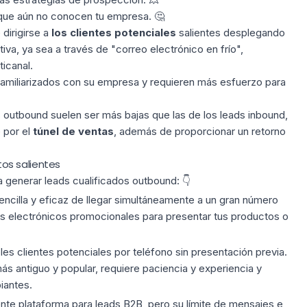
que aún no conocen tu empresa. 🤔
dirigirse a
los clientes potenciales
salientes desplegando
iva, ya sea a través de
"correo electrónico en frío"
,
icanal.
familiarizados con su empresa y requieren
más esfuerzo
para
 outbound suelen ser más bajas que las de los leads inbound,
 por el
túnel de ventas
, además de proporcionar un retorno
os salientes
a generar
leads cualificados outbound:
👇
encilla y eficaz de llegar simultáneamente a un gran número
os electrónicos promocionales para presentar tus productos o
es clientes potenciales por teléfono sin presentación previa.
ás antiguo y popular, requiere paciencia y experiencia y
iantes.
nte plataforma para leads B2B, pero su límite de mensajes e