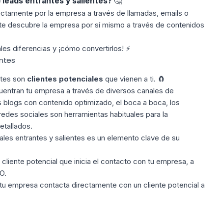
e
leads entrantes y salientes?
🤔
ctamente por la empresa a través de llamadas, emails o
nte descubre la empresa por sí mismo a través de contenidos
ales diferencias y
¡cómo
convertirlos!
⚡
entes
ntes son
clientes potenciales
que vienen a ti. 🧲
uentran tu empresa a través de diversos
canales de
os blogs con
contenido optimizado
, el boca a boca, los
 redes sociales son herramientas habituales para la
etallados.
les entrantes y salientes es un elemento clave de su
cliente potencial que inicia el contacto con tu empresa, a
O.
u empresa contacta directamente con un cliente potencial a