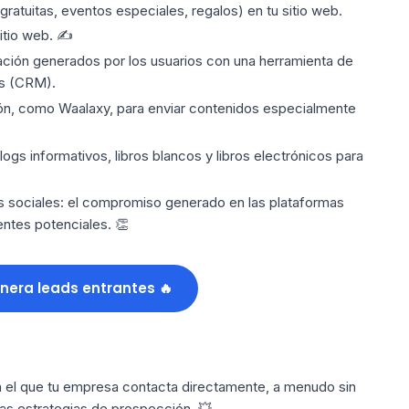
ratuitas, eventos especiales, regalos) en tu sitio web.
itio web. ✍️
ción generados por los usuarios con una herramienta de
es
(CRM
).
ón
, como Waalaxy, para enviar contenidos especialmente
ogs informativos, libros blancos y libros electrónicos para
s sociales:
el compromiso generado en las plataformas
entes potenciales. 👏
nera leads entrantes 🔥
n el que tu empresa
contacta directamente
, a menudo sin
sas
estrategias de prospección
. 💥