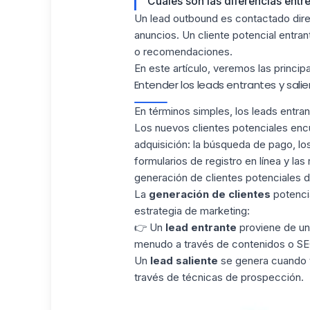
Cuáles son las diferencias entr
Un lead outbound es contactado dire
anuncios. Un cliente potencial entra
o recomendaciones.
En este artículo, veremos las princip
Entender los leads entrantes y sali
En términos simples, los leads entra
Los nuevos clientes potenciales enc
adquisición
: la búsqueda de pago, l
formularios de registro en línea y las
generación de clientes potenciales d
La
generación de clientes
potencia
estrategia de marketing:
👉 Un
lead entrante
proviene de un 
menudo a través de contenidos o SE
Un
lead saliente
se genera cuando t
través de
técnicas de prospección
.