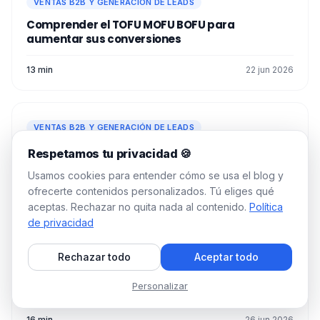
VENTAS B2B Y GENERACIÓN DE LEADS
Comprender el TOFU MOFU BOFU para
aumentar sus conversiones
13 min
22 jun 2026
VENTAS B2B Y GENERACIÓN DE LEADS
IA para prospectar clientes: Top 11 herramientas
Respetamos tu privacidad 🍪
de IA
Usamos cookies para entender cómo se usa el blog y
ofrecerte contenidos personalizados. Tú eliges qué
20 min
26 jun 2026
aceptas. Rechazar no quita nada al contenido.
Política
de privacidad
VENTAS B2B Y GENERACIÓN DE LEADS
Rechazar todo
Aceptar todo
9 pasos para el éxito de una campaña de
Personalizar
reclutamiento
16 min
26 jun 2026