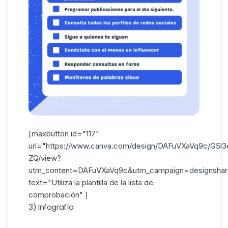
[maxbutton id="117"
url="https://www.canva.com/design/DAFuVXaVq9c/G5
ZQ/view?
utm_content=DAFuVXaVq9c&utm_campaign=designshare
text="Utiliza la plantilla de la lista de
comprobación" ]
3) Infografía