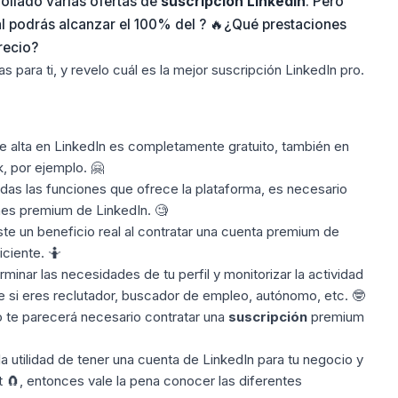
rollado varias ofertas de
suscripción
LinkedIn
. Pero
 podrás alcanzar el 100% del ? 🔥¿Qué prestaciones
recio?
as para ti, y revelo cuál es la mejor suscripción LinkedIn pro.
e alta en LinkedIn es completamente gratuito, también en
k
, por ejemplo. 🤗
das las funciones que ofrece la plataforma, es necesario
nes premium de LinkedIn. 🧐
te un beneficio real al contratar una cuenta
premium de
iciente. 🤷
minar las necesidades de tu perfil y monitorizar la actividad
e si eres reclutador, buscador de empleo, autónomo, etc. 🤓
o te parecerá necesario contratar una
suscripción
premium
la utilidad de tener una
cuenta de LinkedIn
para tu negocio y
et 🧲, entonces vale la pena conocer las diferentes