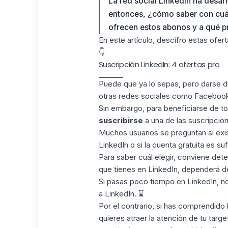
La red social LinkedIn ha desar
entonces, ¿cómo saber con cuál
ofrecen estos abonos y a qué p
En este artículo, descifro estas ofert
👇
Suscripción LinkedIn: 4 ofertas pro
Puede que ya lo sepas, pero darse d
otras redes sociales como
Faceboo
Sin embargo, para beneficiarse de to
suscribirse
a una de las suscripcio
Muchos usuarios se preguntan si exis
LinkedIn
o si la cuenta gratuita es suf
Para saber cuál elegir, conviene deter
que tienes en LinkedIn, dependerá d
Si pasas poco tiempo en LinkedIn, n
a LinkedIn. ⌛
Por el contrario, si has comprendido 
quieres atraer la atención de tu targ