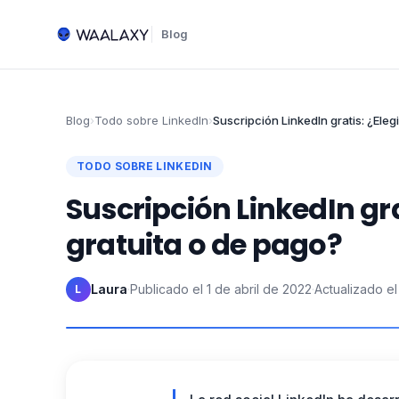
Blog
Blog
›
Todo sobre LinkedIn
›
Suscripción LinkedIn gratis: ¿Eleg
TODO SOBRE LINKEDIN
Suscripción LinkedIn gra
gratuita o de pago?
Laura
·
Publicado el
1 de abril de 2022
·
Actualizado el
L