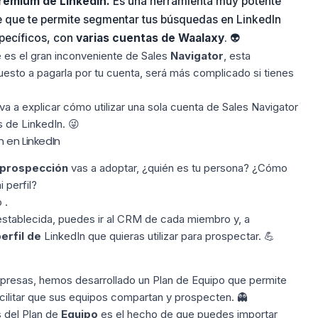
premium
de LinkedIn.
Es una herramienta muy potente
e que te permite segmentar tus
búsquedas en LinkedIn
pecíficos, con
varias cuentas de Waalaxy
. 👽
e es el gran inconveniente de Sales
Navigator
, esta
puesto a pagarla por tu cuenta, será más complicado si tienes
va a explicar cómo utilizar una sola cuenta de Sales Navigator
as de
LinkedIn
. 😜
 en LinkedIn
prospección
vas a adoptar, ¿quién es tu persona? ¿Cómo
i perfil?
 .
establecida, puedes ir al CRM de cada miembro y, a
erfil de
LinkedIn que quieras utilizar para prospectar. 💪
empresas, hemos desarrollado un Plan de
Equipo
que permite
cilitar que sus equipos compartan y prospecten. 👻
s del Plan de
Equipo
es el hecho de que puedes importar