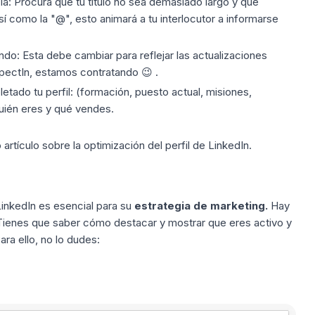
ia: Procura que tu título no sea demasiado largo y que
 como la "@", esto animará a tu interlocutor a informarse
ndo: Esta debe cambiar para reflejar las actualizaciones
spectIn, estamos contratando 😉 .
tado tu perfil: (formación, puesto actual, misiones,
quién eres y qué vendes.
artículo sobre la
optimización
del perfil de LinkedIn.
LinkedIn es esencial para su
estrategia de marketing.
Hay
 Tienes que saber cómo destacar y mostrar que eres activo y
ra ello, no lo dudes: