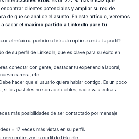
las interacciones
BtoB
. Es un 277% más eficaz que
 encontrar clientes potenciales y ampliar su red de
ora de que se analice el asunto. En este artículo, veremos
 a sacar el
máximo partido a LinkedIn pare tu
ar el máximo partido a LinkedIn optimizando tu perfil?
o de su perfil de
LinkedIn, que es
clave para su éxito en
ieres conectar con gente, destacar tu experiencia laboral,
 nueva carrera, etc.
 Debe hacer que el usuario quiera hablar contigo. Es un poco
 si los pasteles no son apetecibles, nadie va a entrar a
 veces más posibilidades de ser contactado por mensaje
ades) = 17 veces más vistas en su perfil.
 para optimizar tu perfil de LinkedIn