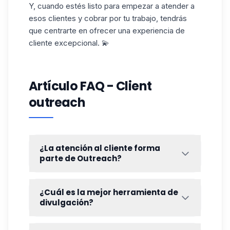
Y, cuando estés listo para empezar a atender a
esos clientes y cobrar por tu trabajo, tendrás
que centrarte en ofrecer una experiencia de
cliente excepcional. 💫
Artículo FAQ - Client
outreach
¿La atención al cliente forma
parte de Outreach?
No, la
atención al cliente
no forma parte
directamente de Outreach, pero se puede
¿Cuál es la mejor herramienta de
añadir. 🤔 La atención al cliente se centra
divulgación?
principalmente en la
generación de
La
mejor herramienta de difusión
es
contactos
, la creación de relaciones y la