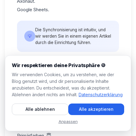
Axonaut.
Google Sheets.
Die Synchronisierung ist intuitiv, und
💡
wir werden Sie in einem eigenen Artikel
durch die Einrichtung führen.
Ich denke, Sie haben dort eine breite Palette von
Wir respektieren deine Privatsphäre 🍪
Möglichkeiten. 😇
Wir verwenden Cookies, um zu verstehen, wie der
5) Benutzerfreundlichkeit und
Blog genutzt wird, und dir personalisierte Inhalte
Benutzeroberfläche
anzubieten. Du entscheidest, was du akzeptierst.
Kommen wir nun zu einer Analyse der
Ablehnen ändert nichts am Inhalt.
Datenschutzerklärung
Benutzeroberfläche und der
Benutzerfreundlichkeit der Tools. 👇🏼
Alle ablehnen
Alle akzeptieren
Was Humanlinker bietet
Die Grafiken sind ziemlich neutral, mit einer
Anpassen
Mischung aus Grau, Blau und einigen
Primärfarben. 😇