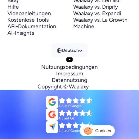
Blog
Waalaxy vs. Lemlist
Hilfe
Waalaxy vs. Dripify
Videoanleitungen
Waalaxy vs. Expandi
Kostenlose Tools
Waalaxy vs. La Growth 
API-Dokumentation
Machine
AI-Insights
Select Language
Deutsch
Nutzungsbedingungen
Impressum
Datennutzung
Copyright © Waalaxy
4,8 auf Google
4,5 auf G2
Cookies
4,4 auf Capterra