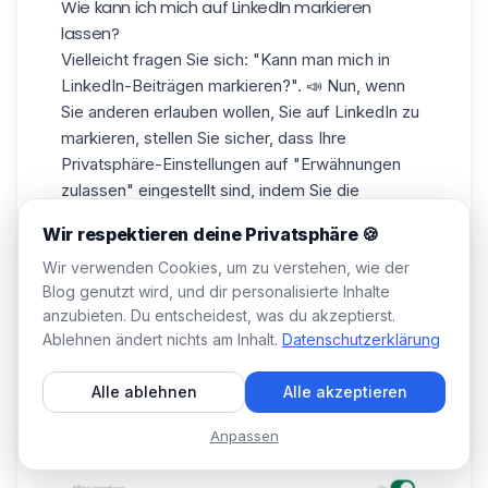
Wie kann ich mich auf LinkedIn markieren
lassen?
Vielleicht fragen Sie sich: "Kann man mich in
LinkedIn-Beiträgen markieren?". 📣 Nun, wenn
Sie
anderen erlauben
wollen, Sie auf LinkedIn zu
markieren, stellen Sie sicher, dass Ihre
Privatsphäre-Einstellungen auf "Erwähnungen
zulassen" eingestellt sind, indem Sie die
Schaltfläche "Ein" anklicken.
Wir respektieren deine Privatsphäre 🍪
Sie finden diese Einstellung im Menü
Wir verwenden Cookies, um zu verstehen, wie der
“Sichtbarkeit” in Ihren
Privatsphäre-
Blog genutzt wird, und dir personalisierte Inhalte
Einstellungen
, unter "Sichtbarkeit Ihrer LinkedIn-
anzubieten. Du entscheidest, was du akzeptierst.
Aktivitäten" und
"Erwähnungen oder Tags"
, dort
Ablehnen ändert nichts am Inhalt.
Datenschutzerklärung
können Sie auswählen, wer Sie in seinen
Beiträgen und Kommentaren erwähnen darf.
Alle ablehnen
Alle akzeptieren
Anpassen