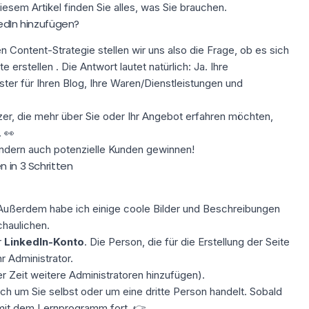
iesem Artikel finden Sie alles, was Sie brauchen.
kedIn hinzufügen?
en
Content-Strategie
stellen wir uns also die Frage, ob es sich
 erstellen . Die Antwort lautet natürlich: Ja. Ihre
er für Ihren Blog, Ihre Waren/Dienstleistungen und
er, die mehr über Sie oder Ihr Angebot erfahren möchten,
. 👀
sondern auch potenzielle Kunden gewinnen!
 in 3 Schritten
. Außerdem habe ich einige coole Bilder und Beschreibungen
chaulichen.
r
LinkedIn-Konto
. Die Person, die für die Erstellung der Seite
hr Administrator.
r Zeit weitere Administratoren hinzufügen).
ch um Sie selbst oder um eine dritte Person handelt. Sobald
e mit dem Lernprogramm fort. 👉