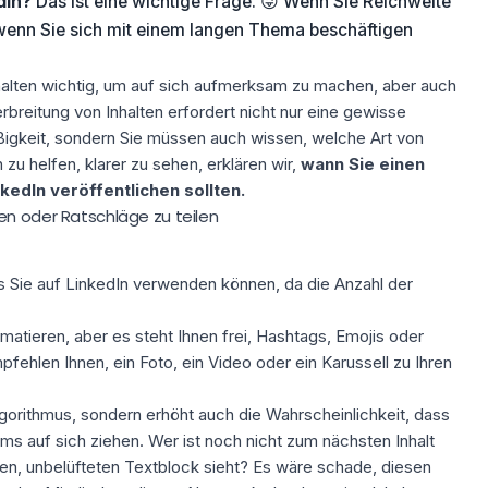
dIn?
Das ist eine wichtige Frage. 😜 Wenn Sie Reichweite
wenn Sie sich mit einem langen Thema beschäftigen
Inhalten wichtig, um auf sich aufmerksam zu machen, aber auch
rbreitung von Inhalten erfordert nicht nur eine gewisse
igkeit, sondern Sie müssen auch wissen, welche
Art von
zu helfen, klarer zu sehen, erklären wir,
wann Sie einen
kedIn veröffentlichen sollten.
en oder Ratschläge zu teilen
s Sie auf LinkedIn verwenden können, da die Anzahl der
rmatieren, aber es steht Ihnen frei,
Hashtags
, Emojis oder
fehlen Ihnen, ein Foto, ein Video oder ein Karussell zu Ihren
lgorithmus
, sondern erhöht auch die Wahrscheinlichkeit, dass
ms auf sich ziehen. Wer ist noch nicht zum nächsten Inhalt
n, unbelüfteten Textblock sieht? Es wäre schade, diesen