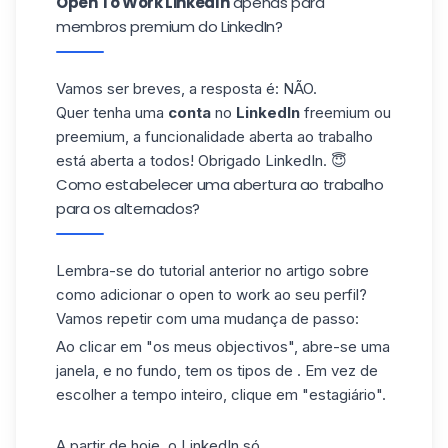
Open To Work LinkedIn
apenas para
membros premium do LinkedIn?
Vamos ser breves, a resposta é: NÃO.
Quer tenha uma
conta
no
LinkedIn
freemium ou
preemium, a funcionalidade aberta ao trabalho
está aberta a todos! Obrigado LinkedIn. 😇
Como estabelecer uma abertura ao trabalho
para os alternados?
Lembra-se do tutorial anterior no artigo sobre
como adicionar o open to work ao seu perfil?
Vamos repetir com uma mudança de passo:
Ao clicar em "os meus objectivos", abre-se uma
janela, e no fundo, tem os tipos de . Em vez de
escolher a tempo inteiro, clique em "estagiário".
A partir de hoje, o
LinkedIn
só