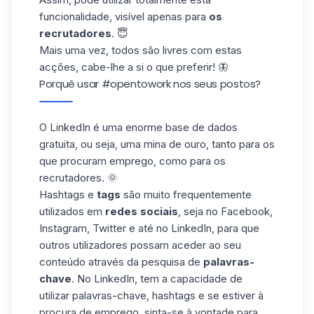
funcionalidade, visível apenas para
os
recrutadores
. 😇
Mais uma vez, todos são livres com estas
acções, cabe-lhe a si o que preferir! 🦋
Porquê usar #opentowork nos seus postos?
O LinkedIn é uma enorme base de dados
gratuita, ou seja, uma mina de ouro, tanto para os
que procuram emprego, como para os
recrutadores. 🌞
Hashtags
e
tags
são muito frequentemente
utilizados em
redes sociais
, seja no Facebook,
Instagram, Twitter e até no LinkedIn, para que
outros utilizadores possam aceder ao seu
conteúdo através da pesquisa de
palavras-
chave
. No LinkedIn, tem a capacidade de
utilizar palavras-chave,
hashtags
e se estiver à
procura de emprego, sinta-se à vontade para