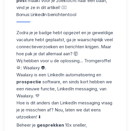
post
maakt voor je zoektocht naar een baan,
vind je ze in
dit artikel
! 👈🏼
Bonus: LinkedIn berichtentool
Zodra je je badge hebt opgezet en je geweldige
vacature hebt geplaatst, ga je waarschijnlijk veel
connectieverzoeken
en berichten krijgen. Maar
hoe pak je dat allemaal aan? 🤯
Wij hebben voor u de oplossing... Tromgeroffel
🥁: Waalaxy 👽.
Waalaxy is een LinkedIn automatisering en
prospectie
software, en sinds kort hebben we
een nieuwe functie, LinkedIn messaging, van
Waalaxy. 💜
Hoe is dit anders dan LinkedIn messaging vraag
je je misschien af? Nou, laten we dat eens
uitzoeken! ⬇️
Beheer je
gesprekken
10x sneller,