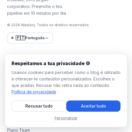
corporativo. Preenche o teu
pipeline em 10 minutos por dia.
© 2026 Waalaxy. Todos os direitos reservados.
🇵🇹
Português
LEGAL
RECURSOS
Respeitamos a tua privacidade 🍪
Aviso legal
Tutoriais em vídeo
Usamos cookies para perceber como o blog é utilizado
Termos de utilização
e oferecer-te conteúdos personalizados. Escolhes o
Política de privacidade
que aceitas. Recusar não retira nada ao conteúdo.
Política de privacidade
Gerir cookies
Recusar tudo
Aceitar tudo
WAALAXY
Personalizar
Preços
Plano Team