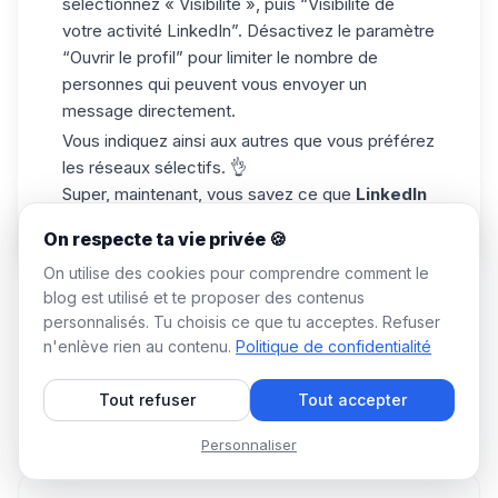
sélectionnez « Visibilité », puis “Visibilité de
votre activité LinkedIn”. Désactivez le paramètre
“Ouvrir le profil” pour limiter le nombre de
personnes qui peuvent vous envoyer un
message directement.
Vous indiquez ainsi aux autres que vous préférez
les
réseaux sélectifs
. 👌
Super, maintenant, vous savez ce que
LinkedIn
Open Networker
veut dire ! 🦁
On respecte ta vie privée 🍪
On utilise des cookies pour comprendre comment le
blog est utilisé et te proposer des contenus
personnalisés. Tu choisis ce que tu acceptes. Refuser
n'enlève rien au contenu.
Politique de confidentialité
Tout refuser
Tout accepter
Ça pourrait t'intéresser
Personnaliser