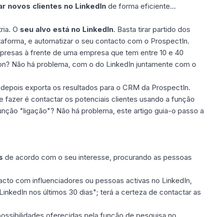
r novos clientes no LinkedIn
de forma eficiente...
ria. O
seu alvo está no LinkedIn
. Basta tirar partido dos
ataforma, e automatizar o seu contacto com o ProspectIn.
mpresas à frente de uma empresa que tem entre 10 e 40
on? Não há problema, com o do LinkedIn juntamente com o
e depois exporta os resultados para o CRM da ProspectIn.
e fazer é contactar os potenciais clientes usando a função
função "ligação"? Não há problema,
este artigo
guia-o passo a
s
de acordo com o seu interesse, procurando as pessoas
acto com influenciadores ou pessoas activas no LinkedIn,
 LinkedIn
nos últimos 30 dias
"; terá a certeza de contactar as
ossibilidades oferecidas pela função de pesquisa no