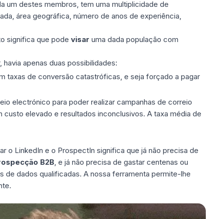
da um destes membros, tem uma multiplicidade de
pada, área geográfica, número de anos de experiência,
sto significa que pode
visar
uma dada população com
 havia apenas duas possibilidades:
m taxas de conversão catastróficas, e seja forçado a pagar
io electrónico
para poder realizar campanhas de correio
m custo elevado e resultados inconclusivos. A taxa média de
zar o LinkedIn e o
ProspectIn
significa que já não precisa de
rospecção B2B
, e já não precisa de gastar centenas ou
 de dados qualificadas. A nossa ferramenta permite-lhe
nte.