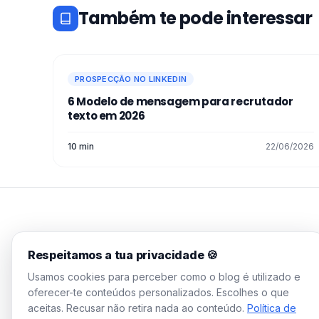
Também te pode interessar
PROSPECÇÃO NO LINKEDIN
6 Modelo de mensagem para recrutador​
texto em 2026
10 min
22/06/2026
WAALAXY Blog
Respeitamos a tua privacidade 🍪
Guias práticos, estratégias
Usamos cookies para perceber como o blog é utilizado e
testadas, zero jargão
oferecer-te conteúdos personalizados. Escolhes o que
corporativo. Preenche o teu
aceitas. Recusar não retira nada ao conteúdo.
Política de
pipeline em 10 minutos por dia.