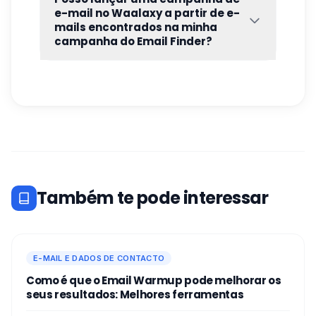
espera
". Aqui também pode ver quando é
e-mail no Waalaxy a partir de e-
que os seus créditos devem ser renovados:
mails encontrados na minha
campanha do Email Finder?
Sim, desde que tenha uma subscrição
Business, que é o nosso único pacote que
inclui sequências de correio eletrónico.
Também te pode interessar
E-MAIL E DADOS DE CONTACTO
Como é que o Email Warmup pode melhorar os
seus resultados: Melhores ferramentas