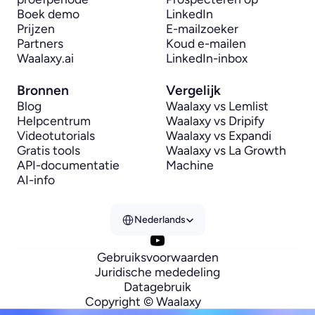
Boek demo
LinkedIn
Prijzen
E-mailzoeker
Partners
Koud e-mailen
Waalaxy.ai
LinkedIn-inbox
Bronnen
Vergelijk
Blog
Waalaxy vs Lemlist
Helpcentrum
Waalaxy vs Dripify
Videotutorials
Waalaxy vs Expandi
Gratis tools
Waalaxy vs La Growth 
API-documentatie
Machine
AI-info
Select Language
Nederlands
Gebruiksvoorwaarden
Juridische mededeling
Datagebruik
Copyright © Waalaxy