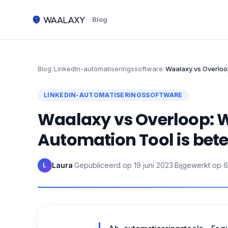
Blog
Blog
›
LinkedIn-automatiseringssoftware
›
Waalaxy vs Overloop
LINKEDIN-AUTOMATISERINGSSOFTWARE
Waalaxy vs Overloop: W
Automation Tool is bete
Laura
·
Gepubliceerd op
19 juni 2023
·
Bijgewerkt op
6
L