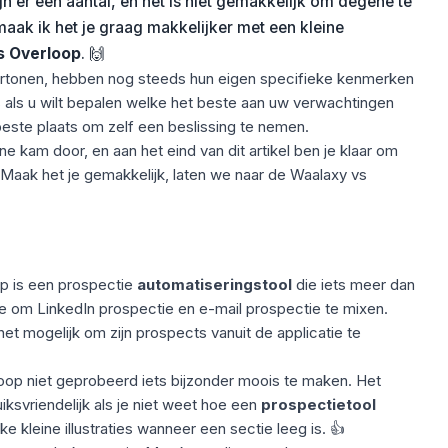
ijn er een aantal, en het is niet gemakkelijk om degene te
maak ik het je graag makkelijker met een kleine
s Overloop
. 🙌
rtonen, hebben nog steeds hun eigen specifieke kenmerken
s als u wilt bepalen welke het beste aan uw verwachtingen
este plaats om zelf een beslissing te nemen.
 kam door, en aan het eind van dit artikel ben je klaar om
aak het je gemakkelijk, laten we naar de Waalaxy vs
op is een prospectie
automatiseringstool
die iets meer dan
toe om LinkedIn prospectie en e-mail prospectie te mixen.
t mogelijk om zijn prospects vanuit de applicatie te
loop niet geprobeerd iets bijzonder moois te maken. Het
uiksvriendelijk als je niet weet hoe een
prospectietool
ke kleine illustraties wanneer een sectie leeg is. 👍