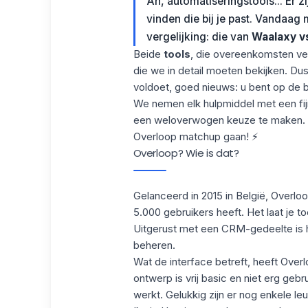
Ah, automatiseringstools... Er z
vinden die bij je past. Vandaag 
vergelijking: die van
Waalaxy v
Beide
tools
, die overeenkomsten ve
die we in detail moeten bekijken. Du
voldoet, goed nieuws: u bent op de b
We nemen elk hulpmiddel met een fijne
een weloverwogen keuze te maken. M
Overloop matchup gaan! ⚡
Overloop? Wie is dat?
Gelanceerd in 2015 in België, Overlo
5.000 gebruikers heeft. Het laat je 
Uitgerust met een CRM-gedeelte is he
beheren.
Wat de interface betreft, heeft Over
ontwerp is vrij basic en niet erg gebr
werkt. Gelukkig zijn er nog enkele leu