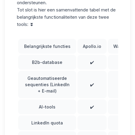
ondersteunen.
Tot slot is hier een
samenvattende tabel
met de
belangrijkste functionaliteiten van deze twee
tools: ⏬
Belangrijkste functies
Apollo.io
Waalaxy
B2b-database
✔️
✔️
Geautomatiseerde
sequenties (LinkedIn
✔️
✔️
+ E-mail)
AI-tools
✔️
✔️
LinkedIn quota
✔️