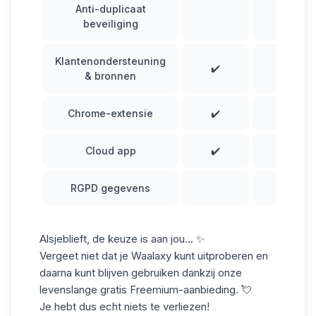
Anti-duplicaat
✔️
beveiliging
Klantenondersteuning
✔️
✔️
& bronnen
Chrome-extensie
✔️
✔️
Cloud app
✔️
✔️
RGPD gegevens
✔️
Alsjeblieft, de keuze is aan jou... ✨
Vergeet niet dat je Waalaxy kunt uitproberen en
daarna kunt blijven gebruiken dankzij onze
levenslange gratis
Freemium-aanbieding
. 💘
Je hebt dus echt niets te verliezen!