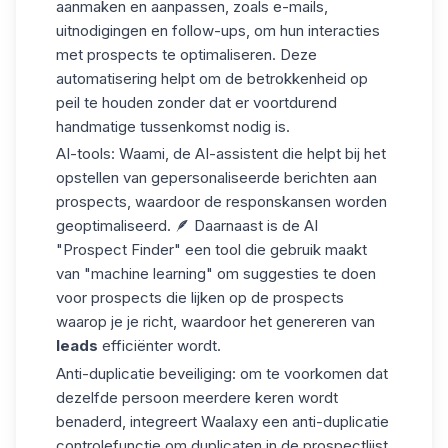
aanmaken en aanpassen, zoals e-mails,
uitnodigingen en follow-ups, om hun interacties
met prospects te optimaliseren. Deze
automatisering helpt om de betrokkenheid op
peil te houden zonder dat er voortdurend
handmatige tussenkomst nodig is.
AI-tools:
Waami
, de AI-assistent die helpt bij het
opstellen van gepersonaliseerde berichten aan
prospects, waardoor de responskansen worden
geoptimaliseerd. 🪶 Daarnaast is de AI
"Prospect Finder"
een tool die gebruik maakt
van
"machine learning"
om suggesties te doen
voor prospects die lijken op de prospects
waarop je je richt, waardoor het genereren van
leads
efficiënter wordt.
Anti-duplicatie beveiliging:
om te voorkomen dat
dezelfde persoon meerdere keren wordt
benaderd, integreert Waalaxy een
anti-duplicatie
controlefunctie
om duplicaten in de prospectlijst