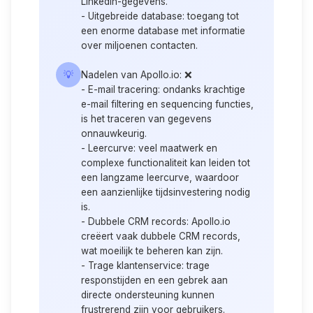
LinkedIn-gegevens.
-
Uitgebreide database:
toegang tot
een enorme database met informatie
over miljoenen contacten.
💡
Nadelen van Apollo.io:
❌
-
E-mail tracering:
ondanks krachtige
e-mail filtering en sequencing functies,
is het traceren van gegevens
onnauwkeurig.
-
Leercurve:
veel maatwerk en
complexe functionaliteit kan leiden tot
een langzame leercurve, waardoor
een aanzienlijke tijdsinvestering nodig
is.
-
Dubbele CRM records:
Apollo.io
creëert vaak dubbele CRM records,
wat moeilijk te beheren kan zijn.
-
Trage klantenservice:
trage
responstijden en een gebrek aan
directe ondersteuning kunnen
frustrerend zijn voor gebruikers.