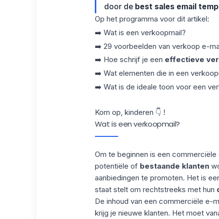
door de
best sales email temp
Op het programma voor dit artikel:
➡️ Wat is een verkoopmail?
➡️ 29 voorbeelden van verkoop e-mai
➡️ Hoe schrijf je een
effectieve ve
➡️ Wat elementen die in een
verkoop
➡️ Wat is de ideale toon voor een ve
Kom op, kinderen 👇 !
Wat is een verkoopmail?
Om te beginnen is een commerciële 
potentiële of
bestaande klanten
wo
aanbiedingen te promoten. Het is een 
staat stelt om rechtstreeks met hun
De inhoud van een commerciële e-mail
krijg je nieuwe
klanten
. Het moet van