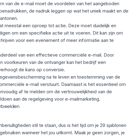
rn van de e-mail moet de voordelen van het aangeboden
benadrukken, de nadruk leggen op wat het uniek maakt en de
antonen.
t meestal een oproep tot actie. Deze moet duidelijk en
digen om een specifieke actie uit te voeren. Dit kan zijn om
schrijven voor een evenement of meer informatie aan te
onderdeel van een effectieve commerciële e-mail. Door
 voorkeuren van de ontvanger kan het bedrijf een
verhoogt de kans op conversie.
 gegevensbescherming na te leven en toestemming van de
commerciële e-mail verstuurt. Daarnaast is het essentieel om
envoudig af te melden om de vertrouwelijkheid van de
ldoen aan de regelgeving voor e-mailmarketing.
orbeelden
enulligheden stil te staan, dus is het tijd om je 29 sjablonen
gebruiken wanneer het jou uitkomt. Maak je geen zorgen, je