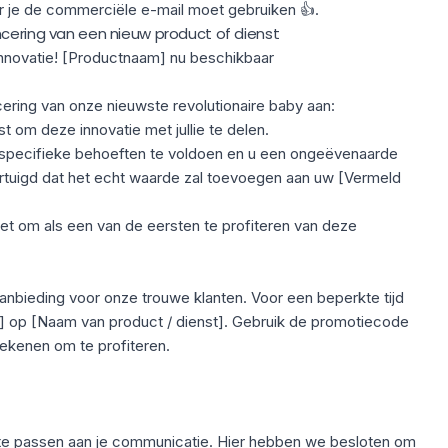
er je de commerciële e-mail moet gebruiken 👍.
ncering van een nieuw product of dienst
nnovatie! [Productnaam] nu beschikbaar
ering van onze nieuwste revolutionaire baby aan:
t om deze innovatie met jullie te delen.
 specifieke behoeften te voldoen en u een ongeëvenaarde
ertuigd dat het echt waarde zal toevoegen aan uw [Vermeld
et om als een van de eersten te profiteren van deze
nbieding voor onze trouwe klanten. Voor een beperkte tijd
%] op [Naam van product / dienst]. Gebruik de promotiecode
rekenen om te profiteren.
n te passen aan je communicatie. Hier hebben we besloten om