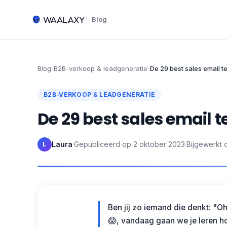
Blog
Blog
›
B2B-verkoop & leadgeneratie
›
De 29 best sales email t
B2B-VERKOOP & LEADGENERATIE
De 29 best sales email 
Laura
·
Gepubliceerd op
2 oktober 2023
·
Bijgewerkt 
L
Ben jij zo iemand die denkt: "
😱, vandaag gaan we je leren ho