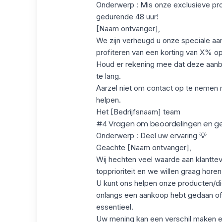
Onderwerp
: Mis onze exclusieve pr
gedurende 48 uur!
[Naam ontvanger],
We zijn verheugd u onze speciale aan
profiteren van een korting van X% op 
Houd er rekening mee dat deze aanbie
te lang.
Aarzel niet om contact op te nemen me
helpen.
Het [Bedrijfsnaam] team
#4 Vragen om beoordelingen en ge
Onderwerp
: Deel uw ervaring 💡
Geachte [Naam ontvanger],
Wij hechten veel waarde aan klantte
topprioriteit en we willen graag hore
U kunt ons helpen onze producten/di
onlangs een aankoop hebt gedaan of
essentieel.
Uw mening kan een verschil maken en