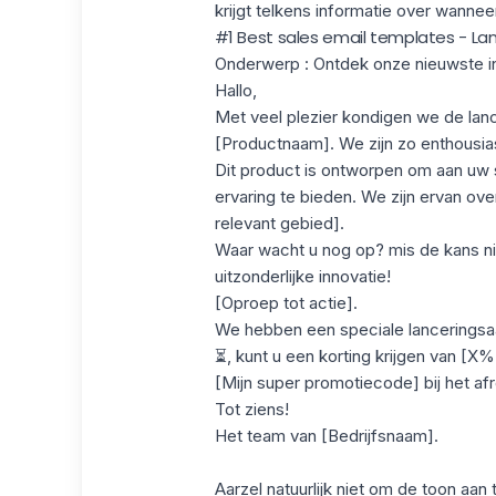
krijgt telkens informatie over wanne
#1 Best sales email templates - La
Onderwerp
: Ontdek onze nieuwste i
Hallo,
Met veel plezier kondigen we de lanc
[Productnaam]. We zijn zo enthousias
Dit product is ontworpen om aan uw
ervaring te bieden. We zijn ervan ov
relevant gebied].
Waar wacht u nog op? mis de kans ni
uitzonderlijke innovatie!
[Oproep tot actie].
We hebben een speciale lanceringsaa
⏳, kunt u een korting krijgen van [X
[Mijn super promotiecode] bij het af
Tot ziens!
Het team van [Bedrijfsnaam].
Aarzel natuurlijk niet om de toon aa