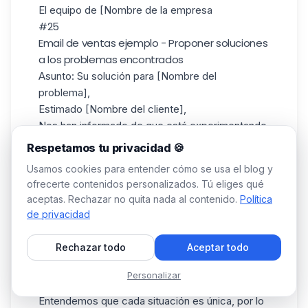
El equipo de [Nombre de la empresa
#25
Email de ventas ejemplo - Proponer soluciones
a los problemas encontrados
Asunto
: Su solución para [Nombre del
problema],
Estimado [Nombre del cliente],
Nos han informado de que está experimentando
dificultades con [describa la situación].
Respetamos tu privacidad 🍪
Entendemos lo frustrante que esto puede ser, y
Usamos cookies para entender cómo se usa el blog y
nos comprometemos a ayudarle a encontrar una
ofrecerte contenidos personalizados. Tú eliges qué
solución que funcione para usted.
aceptas. Rechazar no quita nada al contenido.
Política
Tras estudiar detenidamente su problema, nos
de privacidad
complace ofrecerle las siguientes soluciones:
[Inserte la solución 1 en detalle]
Rechazar todo
Aceptar todo
[Inserte la solución 2 en detalle]
Personalizar
...
Entendemos que cada situación es única, por lo