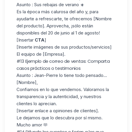
Asunto
: Sus rebajas de verano ☀️
Es la época más calurosa del año y, para
ayudarte a refrescarte, te ofrecemos [Nombre
del producto]. Aprovecha, ¡sólo están
disponibles del 20 de junio al 1 de agosto!
[Insertar
CTA
]
[Inserte imágenes de sus productos/servicios]
El equipo de [Empresa].
#13 Ejemplo de correo de ventas: Comparta
casos prácticos o testimonios
Asunto
: Jean-Pierre lo tiene todo pensado...
[Nombre],
Confiamos en lo que vendemos. Valoramos la
transparencia y la autenticidad, y nuestros
clientes lo aprecian.
[Insertar enlace a opiniones de clientes].
Le dejamos que lo descubra por sí mismo.
Mucho amor 🫶
#14 Difunde los eventos o ferias a los que