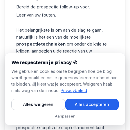
Bereid de prospectie follow-up voor.
Leer van uw fouten.
Het belangrijkste is om aan de slag te gaan,
natuurlijk is het een van de moeilijkste
prospectietechnieken
om onder de knie te
krijgen, aangezien u de reactie van uw
gesprekspartner niet kunt zien, en u het
product
We respecteren je privacy 🍪
niet kunt laten zien, zodat ze het direct kunnen
We gebruiken cookies om te begrijpen hoe de blog
testen.
wordt gebruikt en om je gepersonaliseerde inhoud aan
Dus heb moed, wij geloven in u! en bovenal,
te bieden. Jij kiest wat je accepteert. Weigeren haalt
vertrouw op onze marketing
tools
die
niets weg van de inhoud.
Privacybeleid
ontworpen zijn voor automatische en
gepersonaliseerde prospectie. 💯
Alles weigeren
Alles accepteren
Telefonische prospectie voorbeeld
Aanpassen
Hier zijn voorbeelden van een
PDF telefonische
prospectie scripts
die u op elk moment kunt