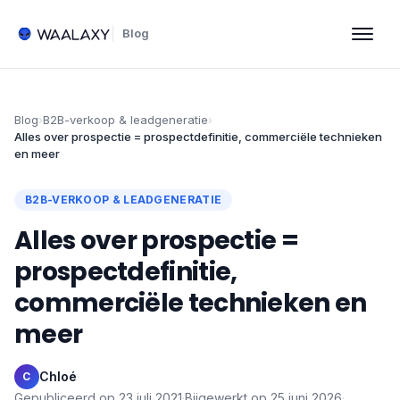
Blog
Blog
›
B2B-verkoop & leadgeneratie
›
Alles over prospectie = prospectdefinitie, commerciële technieken
en meer
B2B-VERKOOP & LEADGENERATIE
Alles over prospectie =
prospectdefinitie,
commerciële technieken en
meer
Chloé
·
C
Gepubliceerd op
23 juli 2021
·
Bijgewerkt op
25 juni 2026
·