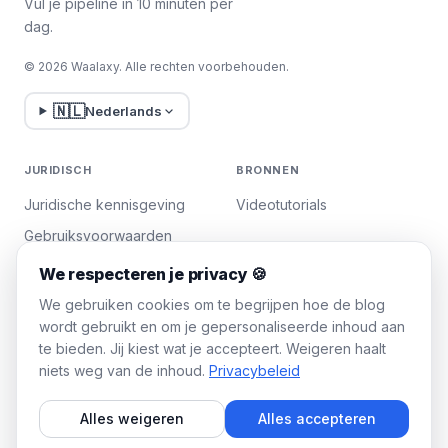
Vul je pipeline in 10 minuten per
dag.
© 2026 Waalaxy. Alle rechten voorbehouden.
🇳🇱
Nederlands
JURIDISCH
BRONNEN
Juridische kennisgeving
Videotutorials
Gebruiksvoorwaarden
Privacybeleid
We respecteren je privacy 🍪
Cookies beheren
We gebruiken cookies om te begrijpen hoe de blog
wordt gebruikt en om je gepersonaliseerde inhoud aan
te bieden. Jij kiest wat je accepteert. Weigeren haalt
WAALAXY
niets weg van de inhoud.
Privacybeleid
Prijzen
Alles weigeren
Alles accepteren
Team Plan