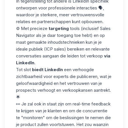
In tegenstelling tot andere is LinkedIn specifiek
ontworpen voor professionele interacties 🗣️,
waardoor je sterkere, meer vertrouwensvolle
relaties en partnerschappen kunt opbouwen.
⚙️ Met precieze
targeting
tools (inclusief Sales
Navigator als je daar toegang toe hebt) en op
maat gemaakte inhoudstechnieken kun je je
ideale publiek
(ICP sales
) bereiken en relevante
conversaties aangaan die leiden tot verkoop
via
LinkedIn
.
Tot slot
biedt LinkedIn
een verhoogde
zichtbaarheid voor experts die publiceren, wat je
geloofwaardigheid en het vertrouwen van je
prospects verhoogt en verkoopkansen aantrekt.
🌟
👀 Je zal ook in staat zijn om real-time feedback
te krijgen van je klanten en om de concurrentie
te "monitoren" om de beslissingen te nemen die
je product zullen voortstuwen. Het zou waanzin