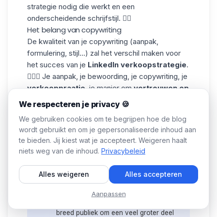
strategie nodig die werkt en een
onderscheidende schrijfstijl. ✍🏼
Het belang van copywriting
De kwaliteit van je copywriting (aanpak,
formulering, stijl...) zal het verschil maken voor
het succes van je
LinkedIn verkoopstrategie
.
💁🏻‍♀️ Je aanpak, je bewoording, je copywriting, je
verkooppraatje
, je manier om
vertrouwen op
te bouwen
zal het verschil maken:
We respecteren je privacy 🍪
In je hele LinkedIn profiel.
We gebruiken cookies om te begrijpen hoe de blog
Wanneer je over je aanbod praat.
wordt gebruikt en om je gepersonaliseerde inhoud aan
In je publicaties en berichten.
te bieden. Jij kiest wat je accepteert. Weigeren haalt
niets weg van de inhoud.
Privacybeleid
Nog een tip: Structureer je berichten
Alles weigeren
Alles accepteren
om een probleem op te lossen (in
plaats van alleen een product/dienst
Aanpassen
💡
aan te bieden) en zend het uit naar een
breed publiek om een veel groter deel