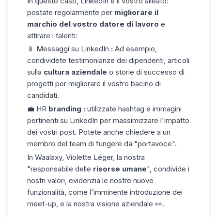
In questo caso, LinkedIn è il vostro alleato:
postate regolarmente per
migliorare il
marchio del vostro datore di lavoro
e
attirare i talenti:
📱
Messaggi su LinkedIn
:
Ad esempio,
condividete testimonianze dei dipendenti, articoli
sulla
cultura aziendale
o storie di successo di
progetti per migliorare il vostro bacino di
candidati.
💼 HR
branding
:
utilizzate
hashtag
e immagini
pertinenti su LinkedIn per massimizzare l'impatto
dei vostri post. Potete anche chiedere a un
membro del team di fungere da "portavoce".
In Waalaxy,
Violette Léger
, la nostra
"responsabile delle
risorse umane
", condivide i
nostri valori, evidenzia le nostre nuove
funzionalità, come l'imminente introduzione dei
meet-up, e la nostra visione aziendale 👀.