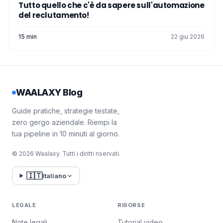
Tutto quello che c'è da sapere sull'automazione
Spero che questo articolo vi aiuti a creare il
del reclutamento!
vostro
candidate pool
!
15 min
22 giu 2026
WAALAXY Blog
Guide pratiche, strategie testate,
zero gergo aziendale. Riempi la
tua pipeline in 10 minuti al giorno.
© 2026 Waalaxy. Tutti i diritti riservati.
🇮🇹
Italiano
LEGALE
RISORSE
Note legali
Tutorial video