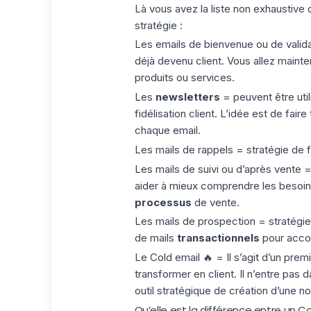
Là vous avez la liste non exhaustive 
stratégie :
Les emails de bienvenue ou de validat
déjà devenu client. Vous allez mainten
produits ou services.
Les
newsletters
= peuvent être util
fidélisation client. L’idée est de fair
chaque email.
Les mails de rappels = stratégie de fi
Les mails de suivi ou d’après vente =
aider à mieux comprendre les besoins 
processus
de vente.
Les
mails de prospection
= stratégie 
de mails
transactionnels
pour accom
Le Cold email 🔥 = Il s’agit d’un prem
transformer en client. Il n’entre pas 
outil stratégique de création d’une n
Qu’elle est la différence entre un C