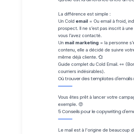
La différence est simple :
Un Cold
email
= Ou email à froid, ind
prospect. Il ne s’est pas inscrit à u
vous l’avez contacté.
Un
mail marketing
= la personne s’
contenu, elle a décidé de suivre votr
même déjà cliente. 💞
Guide complet du
Cold Email.
👀 (Bon
courriers indésirables).
Où trouver des templates d'emails m
Vous êtes prêt à lancer votre campa
exemple. 🤑
5 Conseils pour le copywriting d'em
Le mail est à l'origine de beaucou