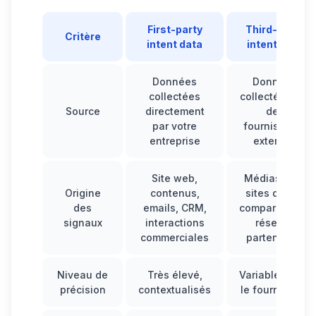
First-party
Third-party
Critère
intent data
intent data
Données
Données
collectées
collectées par
Source
directement
des
par votre
fournisseurs
entreprise
externes
Site web,
Médias B2B,
Origine
contenus,
sites d’avis,
des
emails, CRM,
comparateurs,
signaux
interactions
réseaux
commerciales
partenaires
Niveau de
Très élevé,
Variable selon
précision
contextualisés
le fournisseur