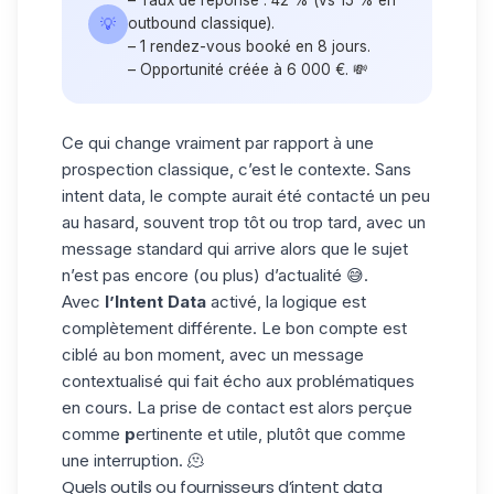
– Taux de réponse : 42 % (vs 15 % en
💡
outbound classique).
– 1 rendez-vous booké en 8 jours.
– Opportunité créée à 6 000 €. 💸
Ce qui change vraiment par rapport à une
prospection classique,
c’est le contexte
. Sans
intent data, le compte aurait été contacté un peu
au hasard, souvent trop tôt ou trop tard, avec un
message standard qui arrive alors que le sujet
n’est pas encore (ou plus) d’actualité 😅.
Avec
l’Intent Data
activé, la logique est
complètement différente. Le bon compte est
ciblé au bon moment
, avec un message
contextualisé qui fait écho aux problématiques
en cours. La
prise de contact
est alors perçue
comme
p
ertinente et utile
, plutôt que comme
une interruption. 🫠
Quels outils ou fournisseurs d’intent data