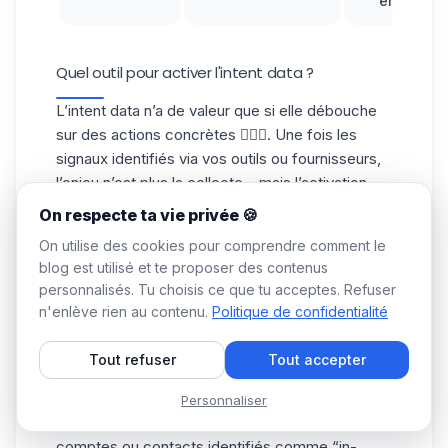
enrichies.
Quel outil pour activer l'intent data ?
L’intent data n’a de valeur que si elle débouche
sur des actions concrètes 🏃🏻‍♀️. Une fois les
signaux identifiés via vos outils ou fournisseurs,
l’enjeu n’est plus la collecte… mais l’activation
commerciale. C’est exactement là que
Waalaxy
On respecte ta vie privée 🍪
intervient ✨.
On utilise des cookies pour comprendre comment le
Important à clarifier d’emblée,
Waalaxy ne
blog est utilisé et te proposer des contenus
collecte pas d’intent data
. En revanche, c’est un
personnalisés. Tu choisis ce que tu acceptes. Refuser
outil d’activation qui permet de transformer ces
n'enlève rien au contenu.
Politique de confidentialité
derniers en actions de prospection efficaces,
notamment sur
LinkedIn
et par email. 📮
Tout refuser
Tout accepter
Importer des leads qualifiés par intention
Première étape, faire entrer
l’intent data
dans
Personnaliser
votre moteur de prospection. Une fois vos
comptes ou contacts identifiés comme
“in-