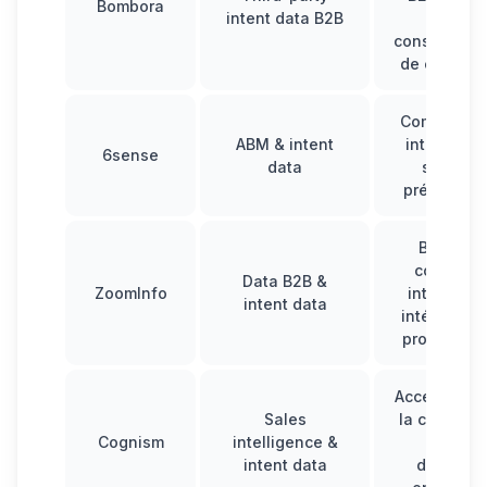
Bombora
intent data B2B
sur la
consommati
de contenu
Combinais
ABM & intent
intent data
6sense
data
scoring
prédictif et
Base de
contacts,
Data B2B &
ZoomInfo
intent dat
intent data
intégrée à 
prospectio
Accent mis 
Sales
la conformi
Cognism
intelligence &
et les
intent data
données