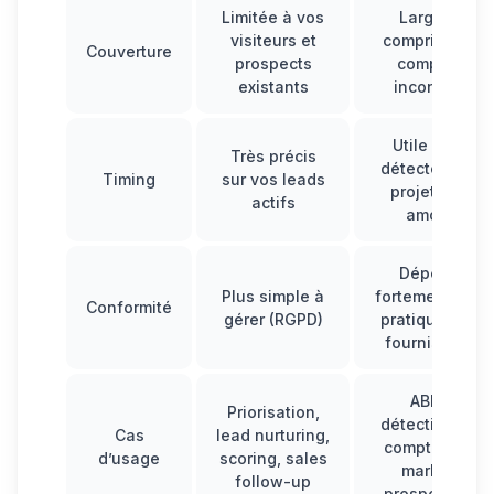
Limitée à vos
Large, y
visiteurs et
compris des
Couverture
prospects
comptes
existants
inconnus
Utile pour
Très précis
détecter des
Timing
sur vos leads
projets en
actifs
amont
Dépend
Plus simple à
fortement des
Conformité
gérer (RGPD)
pratiques du
fournisseur
ABM,
Priorisation,
détection de
Cas
lead nurturing
,
comptes in-
d’usage
scoring, sales
market,
follow-up
prospection