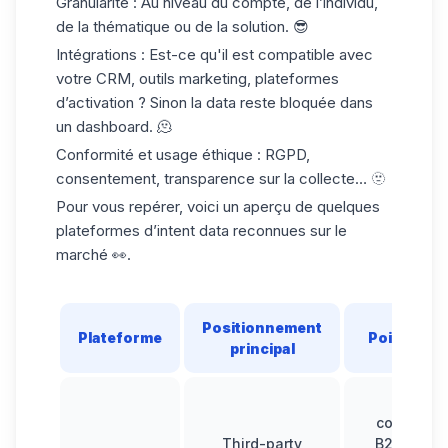
Granularité
: Au niveau du compte, de l’individu,
de la thématique ou de la solution. 😎
Intégrations
: Est-ce qu'il est compatible avec
votre
CRM
, outils marketing, plateformes
d’activation ? Sinon la data reste bloquée dans
un dashboard. 🫠
Conformité et usage éthique
: RGPD,
consentement, transparence sur la collecte… 🫥
Pour vous repérer, voici un aperçu de quelques
plateformes d’intent data reconnues sur le
marché 👀.
Positionnement
Plateforme
Points for
principal
Large
couvertur
Third-party
B2B, basé