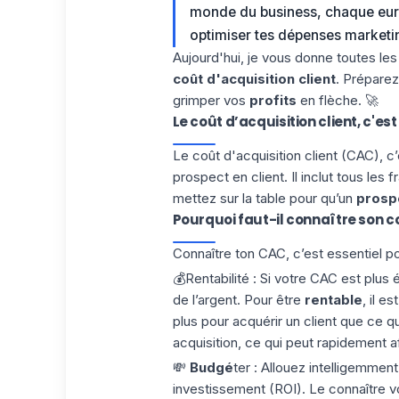
monde du business, chaque euro
optimiser tes dépenses marketin
Aujourd'hui, je vous donne toutes les
coût d'acquisition client
. Préparez
grimper vos
profits
en flèche. 🚀
Le coût d’acquisition client, c'est
Le coût d'acquisition client (CAC), c
prospect en client. Il inclut tous les
mettez sur la table pour qu’un
prosp
Pourquoi faut-il connaître son co
Connaître ton CAC, c’est essentiel po
💰
Rentabilité
: Si votre CAC est plus 
de l’argent. Pour être
rentable
, il e
plus pour acquérir un client que ce q
acquisition, ce qui peut rapidement 
💸
Budgé
ter
: Allouez intelligemmen
investissement (ROI). Le connaître 