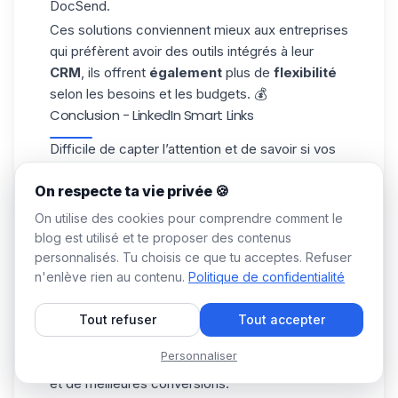
DocSend.
Ces solutions conviennent mieux aux entreprises
qui préfèrent avoir des outils intégrés à leur
CRM
, ils offrent
également
plus de
flexibilité
selon les besoins et les budgets. 💰
Conclusion - LinkedIn Smart Links
Difficile de capter l’attention et de savoir si vos
contenus font réellement mouche, sans tracking
On respecte ta vie privée 🍪
pour obtenir un retour et une visibilité sur l’intérêt
réel de vos prospects. 👀
On utilise des cookies pour comprendre comment le
Avec les Smart Links, plus besoin de deviner ✅ :
blog est utilisé et te proposer des contenus
vous gagnez du temps, partagez votre contenu
personnalisés. Tu choisis ce que tu acceptes. Refuser
de façon centralisée, suivez précisément
n'enlève rien au contenu.
Politique de confidentialité
l’engagement de vos prospects et ajustez votre
approche en fonction de leurs interactions.
Tout refuser
Tout accepter
Résultat ? Des prospects
mieux
qualifiés, des
Personnaliser
relances plus pertinentes, un suivi plus efficace
et de meilleures conversions.