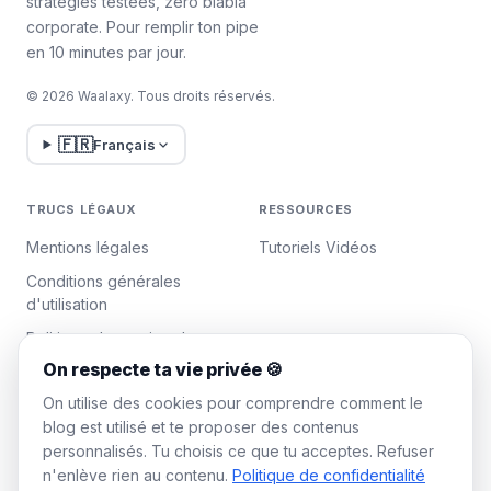
stratégies testées, zéro blabla
c'est peut-être un signe qu'elle vous a
corporate. Pour remplir ton pipe
supprimé de ses contacts. Soyez attentif
en 10 minutes par jour.
à ces petits indices ! 👀
Malheureusement, il n'existe pas de
© 2026 Waalaxy. Tous droits réservés.
méthode infaillible et directe pour savoir qui
vous a supprimé. Soyez attentifs... 🕵️‍♂️🔍
🇫🇷
Français
TRUCS LÉGAUX
RESSOURCES
Mentions légales
Tutoriels Vidéos
Conditions générales
d'utilisation
Politique de gestion des
données
On respecte ta vie privée 🍪
Gérer les cookies
On utilise des cookies pour comprendre comment le
blog est utilisé et te proposer des contenus
personnalisés. Tu choisis ce que tu acceptes. Refuser
WAALAXY
n'enlève rien au contenu.
Politique de confidentialité