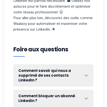
LinkedIn est parfois nécessaire. 💼 Utilisez nos
astuces pour le faire discrètement et optimiser
votre réseau professionnel. 🤫
Pour aller plus loin, découvrez des outils comme
Waalaxy pour automatiser et maximiser votre
présence sur LinkedIn. 🌟
Foire aux questions
Comment savoir qui nous a
supprimé de ses contacts
LinkedIn ?
LinkedIn ne fournit pas de notification
lorsqu'une personne vous supprime de ses
Comment bloquer un abonné
relations. Pour découvrir si quelqu'un vous
LinkedIn ?
a supprimé, vous pouvez suivre ces tips :