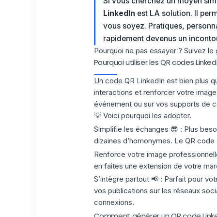
Si vous cherchez un moyen simp
LinkedIn
est LA solution. Il pe
vous soyez. Pratiques, personnal
rapidement devenus un inconto
Pourquoi ne pas essayer ? Suivez le g
Pourquoi utiliser les QR codes Linked
Un code QR LinkedIn est bien plus qu’u
interactions et renforcer votre image
événement ou sur vos supports de co
💡 Voici pourquoi les adopter.
Simplifie les échanges
😎 : Plus beso
dizaines d’homonymes. Le QR code o
Renforce votre image professionnell
en faites une extension de votre mar
S’intègre partout
📢 : Parfait pour vo
vos publications sur les réseaux socia
connexions.
Comment générer un QR code Linke