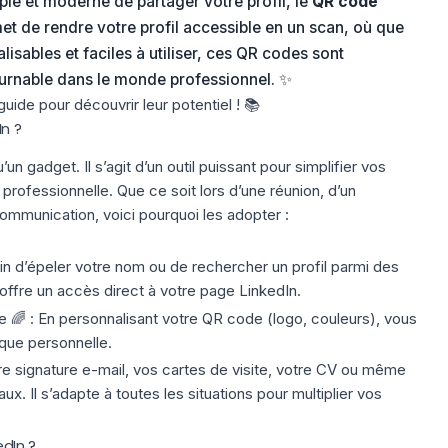
le et moderne de partager votre profil, le
QR code
rmet de rendre votre profil accessible en un scan, où que
isables et faciles à utiliser, ces QR codes sont
urnable dans le monde professionnel. ✨
uide pour découvrir leur potentiel ! 📚
In ?
n gadget. Il s’agit d’un outil puissant pour simplifier vos
 professionnelle. Que ce soit lors d’une réunion, d’un
mmunication, voici pourquoi les adopter :
in d’épeler votre nom ou de rechercher un profil parmi des
ffre un accès direct à votre page
LinkedIn
.
e
🌈 : En personnalisant votre QR code (logo, couleurs), vous
que personnelle.
tre signature e-mail, vos cartes de visite, votre CV ou même
ux. Il s’adapte à toutes les situations pour multiplier vos
dIn ?