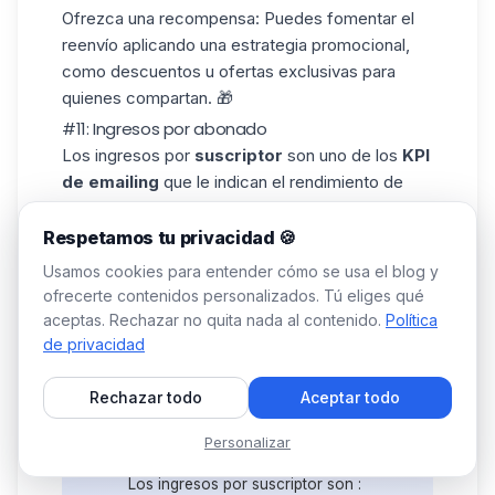
Ofrezca una recompensa
: Puedes fomentar el
reenvío aplicando una
estrategia promocional
,
como descuentos u ofertas exclusivas para
quienes compartan. 🎁
#11: Ingresos por abonado
Los ingresos por
suscriptor
son uno de los
KPI
de emailing
que le indican el rendimiento de
cada correo electrónico de su
campaña de
email
.
Respetamos tu privacidad 🍪
Cómo puedo conocer los ingresos por
Usamos cookies para entender cómo se usa el blog y
suscriptor?
ofrecerte contenidos personalizados. Tú eliges qué
➡️ Cálculo: Ingresos por abonado = (ingresos
aceptas. Rechazar no quita nada al contenido.
Política
totales generados / número total de abonados)
de privacidad
Rechazar todo
Aceptar todo
Ejemplo:
- 2000 € generados.
Personalizar
- 1000 abonados.
Los ingresos por suscriptor son :