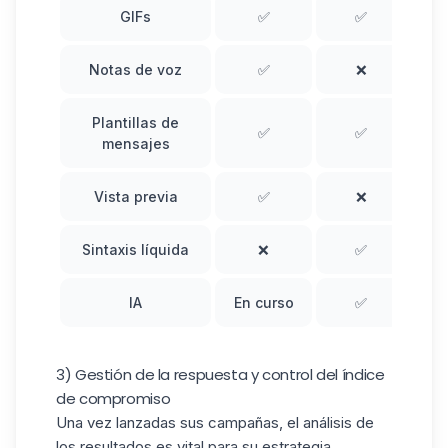
GIFs
✅
✅
Notas de voz
✅
❌
Plantillas de
✅
✅
mensajes
Vista previa
✅
❌
Sintaxis líquida
❌
✅
IA
En curso
✅
3) Gestión de la respuesta y control del índice
de compromiso
Una vez lanzadas sus campañas, el análisis de
los resultados es vital para su estrategia.