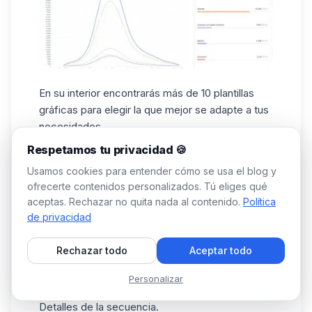
En su interior encontrarás más de 10 plantillas
gráficas para elegir la que mejor se adapte a tus
necesidades.
2️⃣ Para la segunda, tienes una página de
Respetamos tu privacidad 🍪
“Analytics para las campañas de”, donde puedes
Usamos cookies para entender cómo se usa el blog y
elegir la campaña que deseas analizar.
ofrecerte contenidos personalizados. Tú eliges qué
Dentro, encontrará:
aceptas. Rechazar no quita nada al contenido.
Política
El de tus campañas de prospección.
de privacidad
El estado de
la campaña
.
Rechazar todo
Aceptar todo
Porcentaje de prospectos contactados, dados
de baja o que respondieron.
Personalizar
Detalles de su campaña por nivel.
Detalles de la secuencia.