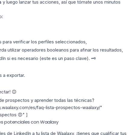
s
y luego lanzar tus acciones, así que tómate unos minutos
o:
 para verificar
los perfiles seleccionados,
da utilizar
operadores booleanos
para afinar los resultados,
In si es necesario (este es un paso clave). 🗝️
 a exportar.
ctar! 😊
de prospectos
y aprender todas las técnicas?
og.waalaxy.com/es/faq-lista-prospectos-waalaxy/"
spectos 😍" ]
tes potenciales con Waalaxy
les de LinkedIn a tu
lista de Waalaxy
, ¡tienes que
cualificar tus