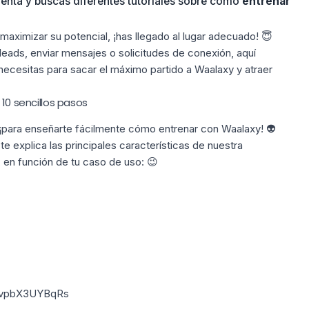
ienta y buscas diferentes tutoriales sobre cómo
entrenar
 maximizar su potencial, ¡has llegado al lugar adecuado! 😇
leads, enviar mensajes o solicitudes de conexión, aquí
ecesitas para sacar el máximo partido a Waalaxy y atraer
 10 sencillos pasos
 ¡para enseñarte fácilmente cómo entrenar con Waalaxy! 👽
e explica las principales características de nuestra
 en función de tu
caso de uso
: 😉
v=vpbX3UYBqRs