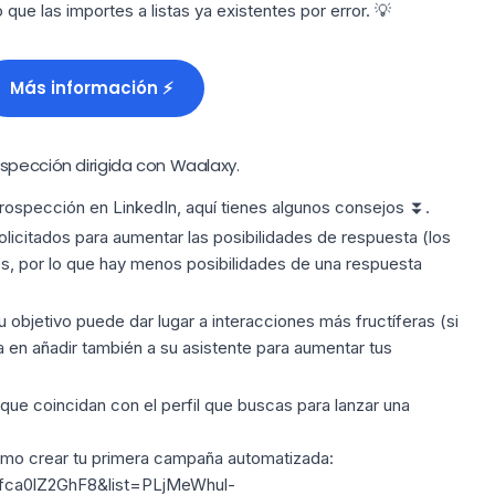
ue las importes a listas ya existentes por error. 💡
Más información ⚡
spección dirigida con Waalaxy.
rospección en LinkedIn
, aquí tienes algunos consejos ⏬.
licitados
para aumentar las posibilidades de respuesta (los
s, por lo que hay menos posibilidades de una respuesta
u objetivo puede dar lugar a interacciones más fructíferas (si
 en añadir también a su asistente para aumentar tus
s que
coincidan con el perfil que buscas para
lanzar una
mo crear tu primera campaña automatizada:
fca0lZ2GhF8&list=PLjMeWhul-