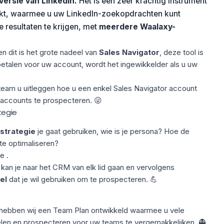
versie
van LinkedIn.
Het is een zeer krachtig instrument
ikt, waarmee u uw
LinkedIn-zoekopdrachten
kunt
resultaten te krijgen, met
meerdere Waalaxy-
n dit is het grote nadeel van
Sales Navigator
, deze tool is
 betalen voor uw account, wordt het ingewikkelder als u uw
eam u uitleggen hoe u een enkel Sales Navigator account
accounts te prospecteren. 😜
tegie
strategie
je gaat gebruiken, wie is je persona? Hoe de
 te optimaliseren?
e .
 kan je naar het CRM van elk lid gaan en vervolgens
iel
dat je wil gebruiken om te prospecteren. 💪
 hebben wij een
Team Plan
ontwikkeld waarmee u vele
delen en prospecteren voor uw teams te vergemakkelijken. 👻