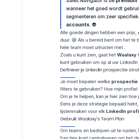
Sales Navigator is de
premium 
wanneer het goed wordt gebru
segmenteren om zeer specifieke 
accounts
. 👽
Alle goede dingen hebben een prijs, e
duur. 😅 Als u bereid bent om het te
hele team moet uitrusten met .
Zoals u kunt zien, gaat het
Waalaxy
t
kunt gebruiken om op al uw
LinkedIn
Definieer je LinkedIn prospectie stra
Je moet bepalen welke
prospectie 
filters te gebruiken? Hoe mijn profiel
Om je te helpen, kan je hier zien hoe j
Eens je deze strategie bepaald hebt,
lijstenmaken voor elk
LinkedIn prof
Gebruik Waalaxy's Team Plan
Om teams en bedrijven uit te rusten,
functies kunt centraliseren om het 